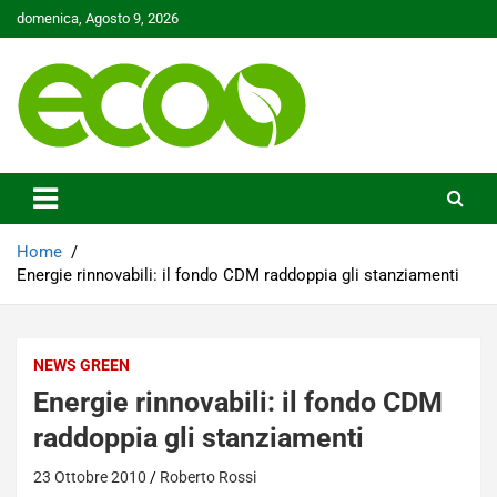
Skip
domenica, Agosto 9, 2026
to
content
Tutelare il nostro Pianeta è la nostra priorità
Ecoo.it
Home
Energie rinnovabili: il fondo CDM raddoppia gli stanziamenti
NEWS GREEN
Energie rinnovabili: il fondo CDM
raddoppia gli stanziamenti
23 Ottobre 2010
Roberto Rossi