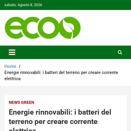
Skip
sabato, Agosto 8, 2026
to
content
Tutelare il nostro Pianeta è la nostra priorità
Ecoo.it
Home
Energie rinnovabili: i batteri del terreno per creare corrente
elettrica
NEWS GREEN
Energie rinnovabili: i batteri del
terreno per creare corrente
elettrica