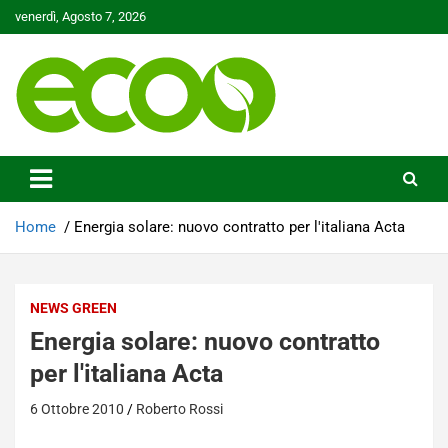
Skip
venerdì, Agosto 7, 2026
to
content
Tutelare il nostro Pianeta è la nostra priorità
Ecoo.it
Home
Energia solare: nuovo contratto per l'italiana Acta
NEWS GREEN
Energia solare: nuovo contratto
per l'italiana Acta
6 Ottobre 2010
Roberto Rossi