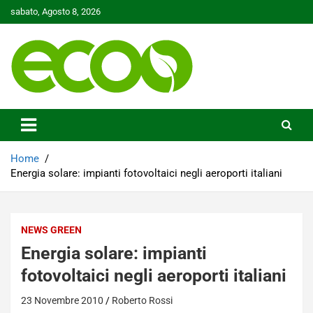
Skip
sabato, Agosto 8, 2026
to
content
Tutelare il nostro Pianeta è la nostra priorità
Ecoo.it
Home
Energia solare: impianti fotovoltaici negli aeroporti italiani
NEWS GREEN
Energia solare: impianti
fotovoltaici negli aeroporti italiani
23 Novembre 2010
Roberto Rossi