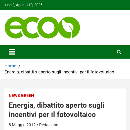
Skip
lunedì, Agosto 10, 2026
to
content
Tutelare il nostro Pianeta è la nostra priorità
Ecoo.it
Home
Energia, dibattito aperto sugli incentivi per il fotovoltaico
NEWS GREEN
Energia, dibattito aperto sugli
incentivi per il fotovoltaico
8 Maggio 2012
Redazione