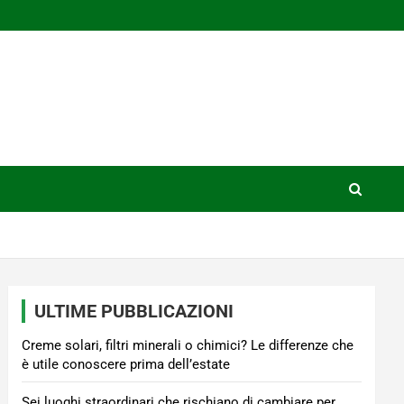
ULTIME PUBBLICAZIONI
Creme solari, filtri minerali o chimici? Le differenze che
è utile conoscere prima dell’estate
Sei luoghi straordinari che rischiano di cambiare per