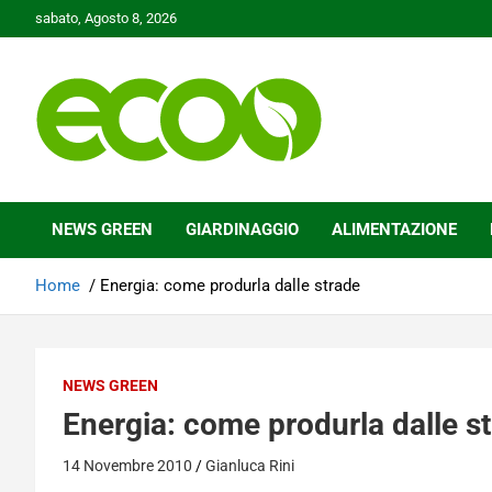
Skip
sabato, Agosto 8, 2026
to
content
Tutelare il nostro Pianeta è la nostra priorità
Ecoo.it
NEWS GREEN
GIARDINAGGIO
ALIMENTAZIONE
Home
Energia: come produrla dalle strade
NEWS GREEN
Energia: come produrla dalle s
14 Novembre 2010
Gianluca Rini