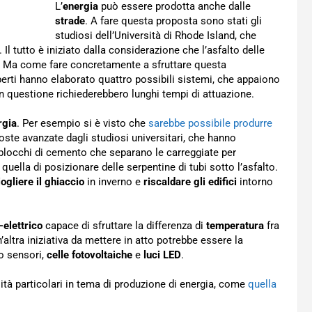
L’
energia
può essere prodotta anche dalle
strade
. A fare questa proposta sono stati gli
studiosi dell’Università di Rhode Island, che
l tutto è iniziato dalla considerazione che l’asfalto delle
. Ma come fare concretamente a sfruttare questa
perti hanno elaborato quattro possibili sistemi, che appaiono
 in questione richiederebbero lunghi tempi di attuazione.
rgia
. Per esempio si è visto che
sarebbe possibile produrre
oste avanzate dagli studiosi universitari, che hanno
blocchi di cemento che separano le carreggiate per
quella di posizionare delle serpentine di tubi sotto l’asfalto.
iogliere il ghiaccio
in inverno e
riscaldare gli edifici
intorno
-elettrico
capace di sfruttare la differenza di
temperatura
fra
’altra iniziativa da mettere in atto potrebbe essere la
no sensori,
celle fotovoltaiche
e
luci LED
.
lità particolari in tema di produzione di energia, come
quella