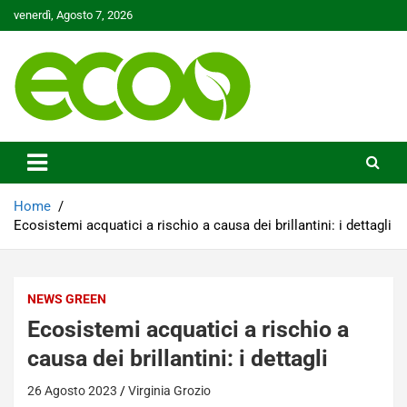
Skip
venerdì, Agosto 7, 2026
to
content
Tutelare il nostro Pianeta è la nostra priorità
Ecoo.it
Home
Ecosistemi acquatici a rischio a causa dei brillantini: i dettagli
NEWS GREEN
Ecosistemi acquatici a rischio a
causa dei brillantini: i dettagli
26 Agosto 2023
Virginia Grozio