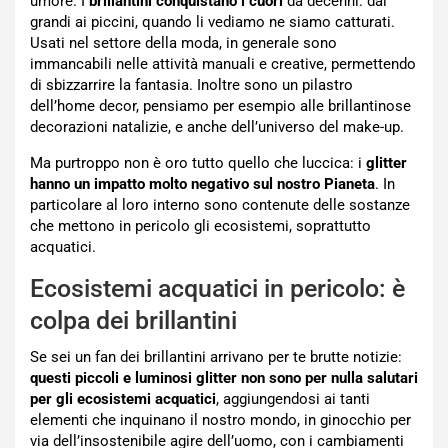
umore. I
brillantini conquistano i cuori
da decenni: dai
grandi ai piccini, quando li vediamo ne siamo catturati.
Usati nel settore della moda, in generale sono
immancabili nelle attività manuali e creative, permettendo
di sbizzarrire la fantasia. Inoltre sono un pilastro
dell’home decor, pensiamo per esempio alle brillantinose
decorazioni natalizie, e anche dell’universo del make-up.
Ma purtroppo non è oro tutto quello che luccica: i
glitter
hanno un impatto molto negativo sul nostro Pianeta
. In
particolare al loro interno sono contenute delle sostanze
che mettono in pericolo gli ecosistemi, soprattutto
acquatici.
Ecosistemi acquatici in pericolo: è
colpa dei brillantini
Se sei un fan dei brillantini arrivano per te brutte notizie:
questi piccoli e luminosi glitter non sono per nulla salutari
per gli ecosistemi acquatici
, aggiungendosi ai tanti
elementi che inquinano il nostro mondo, in ginocchio per
via dell’insostenibile agire dell’uomo, con i cambiamenti