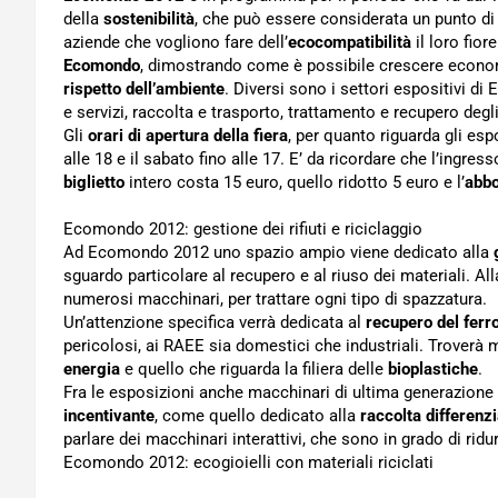
della
sostenibilità
, che può essere considerata un punto di
aziende che vogliono fare dell’
ecocompatibilità
il loro fior
Ecomondo
, dimostrando come è possibile crescere econom
rispetto dell’ambiente
. Diversi sono i settori espositivi 
e servizi, raccolta e trasporto, trattamento e recupero degli 
Gli
orari di apertura della fiera
, per quanto riguarda gli espo
alle 18 e il sabato fino alle 17. E’ da ricordare che l’ingre
biglietto
intero costa 15 euro, quello ridotto 5 euro e l’
abb
Ecomondo 2012: gestione dei rifiuti e riciclaggio
Ad Ecomondo 2012 uno spazio ampio viene dedicato alla
sguardo particolare al recupero e al riuso dei materiali. Al
numerosi macchinari, per trattare ogni tipo di spazzatura.
Un’attenzione specifica verrà dedicata al
recupero del ferr
pericolosi, ai RAEE sia domestici che industriali. Troverà 
energia
e quello che riguarda la filiera delle
bioplastiche
.
Fra le esposizioni anche macchinari di ultima generazione 
incentivante
, come quello dedicato alla
raccolta differenzi
parlare dei macchinari interattivi, che sono in grado di ridur
Ecomondo 2012: ecogioielli con materiali riciclati