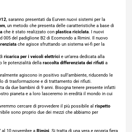
012
, saranno presentati da Eurven nuovi sistemi per la
tem
, un metodo che presenta delle caratteristiche a base di
ca
che è stato realizzato con
plastica riciclata
. I nuovi
nd 005 del padiglione B2 di Ecomondo a Rimini. Il nuovo
erenziata
che agisce sfruttando un sistema wi-fi per la
di
ricarica per i veicoli elettrici
e un’area dedicata alla
 le potenzialità della
raccolta differenziata dei rifiuti
a
ralmente agiscono in positivo sull’ambiente, riducendo le
 di trasformazione e di trattamento dei rifiuti.
ata da due bambini di 9 anni. Bisogna tenere presente infatti
ostro pianeta e a loro lasceremo in eredità il mondo in cui
remmo cercare di provvedere il più possibile al
rispetto
tenibile sono proprio due dei mezzi che abbiamo per
 7 al 10 novembre a
Rimini
. Si tratta di una vera e propria fiera