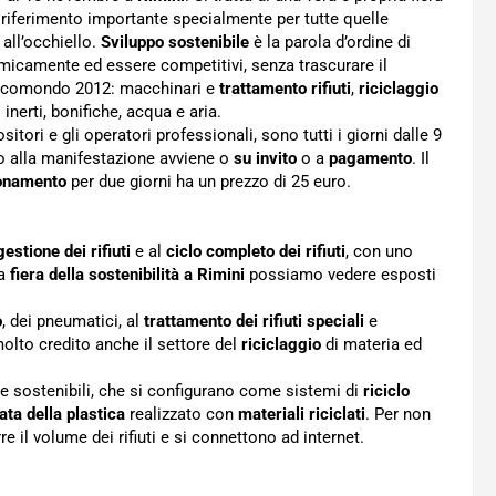
 riferimento importante specialmente per tutte quelle
e all’occhiello.
Sviluppo sostenibile
è la parola d’ordine di
icamente ed essere competitivi, senza trascurare il
di Ecomondo 2012: macchinari e
trattamento rifiuti
,
riciclaggio
inerti, bonifiche, acqua e aria.
sitori e gli operatori professionali, sono tutti i giorni dalle 9
sso alla manifestazione avviene o
su invito
o a
pagamento
. Il
onamento
per due giorni ha un prezzo di 25 euro.
gestione dei rifiuti
e al
ciclo completo dei rifiuti
, con uno
la
fiera della sostenibilità a Rimini
possiamo vedere esposti
o
, dei pneumatici, al
trattamento dei rifiuti speciali
e
molto credito anche il settore del
riciclaggio
di materia ed
e sostenibili, che si configurano come sistemi di
riciclo
ata della plastica
realizzato con
materiali riciclati
. Per non
re il volume dei rifiuti e si connettono ad internet.