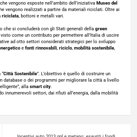
che vengono esposte nell’ambito dell’iniziativa
Museo del
 che vengono realizzati a partire da materiali riciclati. Oltre ai
 riciclata
, bottoni e metalli vari.
he si concluderà con gli Stati generali della
green
isto come un contributo per permettere all’Italia di uscire
ative ad otto settori considerati strategici per lo sviluppo
energetico
e
fonti rinnovabili
,
riciclo
,
mobilità sostenibile
,
 “
Città Sostenibile
”. L’obiettivo è quello di costruire un
un database o dei programmi per migliorare la città a livello
lligente”, alla
smart city
.
 innumerevoli settori, dai rifiuti all’energia, dalla mobilità
Incentivi auto 2013 gpl e metano: esauriti i fondi