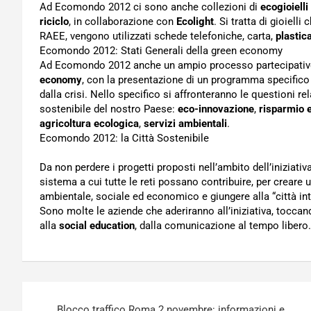
Ad Ecomondo 2012 ci sono anche collezioni di
ecogioielli
riciclo
, in collaborazione con
Ecolight
. Si tratta di gioielli
RAEE, vengono utilizzati schede telefoniche, carta,
plastica
Ecomondo 2012: Stati Generali della green economy
Ad Ecomondo 2012 anche un ampio processo partecipativo c
economy
, con la presentazione di un programma specifico v
dalla crisi. Nello specifico si affronteranno le questioni rel
sostenibile del nostro Paese:
eco-innovazione
,
risparmio 
agricoltura ecologica
,
servizi ambientali
.
Ecomondo 2012: la Città Sostenibile
Da non perdere i progetti proposti nell’ambito dell’iniziativa
sistema a cui tutte le reti possano contribuire, per creare 
ambientale, sociale ed economico e giungere alla “città inte
Sono molte le aziende che aderiranno all’iniziativa, toccando
alla
social education
, dalla comunicazione al tempo libero.
Navigazione
Blocco traffico Roma 2 novembre: informazioni e