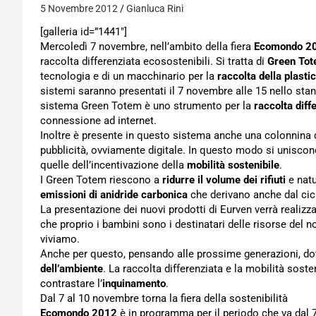
5 Novembre 2012
Gianluca Rini
[galleria id=”1441″]
Mercoledì 7 novembre, nell’ambito della fiera
Ecomondo 2
raccolta differenziata ecosostenibili. Si tratta di
Green To
tecnologia e di un macchinario per la
raccolta della plasti
sistemi saranno presentati il 7 novembre alle 15 nello sta
sistema Green Totem è uno strumento per la
raccolta diff
connessione ad internet.
Inoltre è presente in questo sistema anche una colonnina 
pubblicità, ovviamente digitale. In questo modo si uniscono
quelle dell’incentivazione della
mobilità sostenibile
.
I Green Totem riescono a
ridurre il volume dei rifiuti
e natu
emissioni di anidride carbonica
che derivano anche dal ciclo
La presentazione dei nuovi prodotti di Eurven verrà realizz
che proprio i bambini sono i destinatari delle risorse del n
viviamo.
Anche per questo, pensando alle prossime generazioni, dov
dell’ambiente
. La raccolta differenziata e la mobilità sos
contrastare l’
inquinamento
.
Dal 7 al 10 novembre torna la fiera della sostenibilità
Ecomondo 2012
è in programma per il periodo che va dal