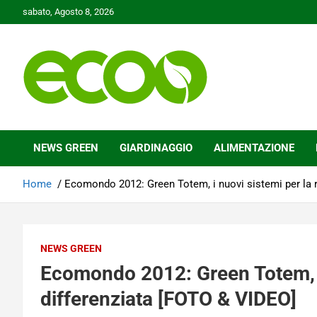
Skip
sabato, Agosto 8, 2026
to
content
Tutelare il nostro Pianeta è la nostra priorità
Ecoo.it
NEWS GREEN
GIARDINAGGIO
ALIMENTAZIONE
Home
Ecomondo 2012: Green Totem, i nuovi sistemi per la r
NEWS GREEN
Ecomondo 2012: Green Totem, i 
differenziata [FOTO & VIDEO]