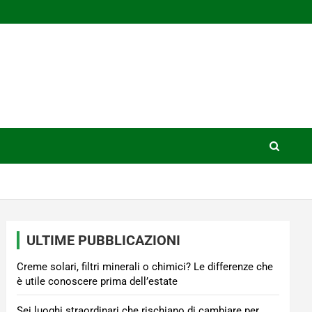
ULTIME PUBBLICAZIONI
Creme solari, filtri minerali o chimici? Le differenze che
è utile conoscere prima dell’estate
Sei luoghi straordinari che rischiano di cambiare per