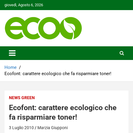
Skip
giovedì, Agosto 6, 2026
to
content
Tutelare il nostro Pianeta è la nostra priorità
Ecoo.it
Home
Ecofont: carattere ecologico che fa risparmiare toner!
NEWS GREEN
Ecofont: carattere ecologico che
fa risparmiare toner!
3 Luglio 2010
Marzia Giupponi