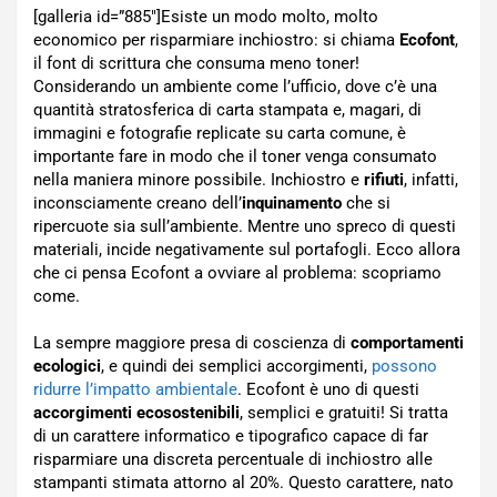
[galleria id=”885″]Esiste un modo molto, molto
economico per risparmiare inchiostro: si chiama
Ecofont
,
il font di scrittura che consuma meno toner!
Considerando un ambiente come l’ufficio, dove c’è una
quantità stratosferica di carta stampata e, magari, di
immagini e fotografie replicate su carta comune, è
importante fare in modo che il toner venga consumato
nella maniera minore possibile. Inchiostro e
rifiuti
, infatti,
inconsciamente creano dell’
inquinamento
che si
ripercuote sia sull’ambiente. Mentre uno spreco di questi
materiali, incide negativamente sul portafogli. Ecco allora
che ci pensa Ecofont a ovviare al problema: scopriamo
come.
La sempre maggiore presa di coscienza di
comportamenti
ecologici
, e quindi dei semplici accorgimenti,
possono
ridurre l’impatto ambientale
. Ecofont è uno di questi
accorgimenti ecosostenibili
, semplici e gratuiti! Si tratta
di un carattere informatico e tipografico capace di far
risparmiare una discreta percentuale di inchiostro alle
stampanti stimata attorno al 20%. Questo carattere, nato