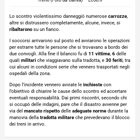
Lo scontro violentissimo danneggiò numerose
carrozze
,
altre si distrussero completamente, alcune, invece, si
ribaltarono
su un fianco.
I soccorsi arrivarono sul posto ed avviarono le operazioni
per estrarre tutte le persone che si trovavano a bordo dei
due convogli. Alla fine il bilancio fu di
11 vittime
,
6
delle
quali
militari
che viaggiavano sulla tradotta, e
30 feriti
, tra
cui alcuni in condizioni serie che vennero trasportati negli
ospedali della zona.
Dopo l’incidente vennero avviate le
inchieste
con
l’obiettivo di chiarire le cause dello scontro ed accertare
eventuali responsabilità. Dai primi riscontri, secondo chi
si occupò delle indagini, pare che il disastro avvenne per
via del
mancato rispetto
delle
adeguate norme
durante la
manovra della
tradotta militare
che prevedevano il blocco
dei treni in arrivo.