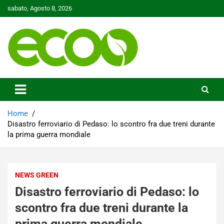
Skip
sabato, Agosto 8, 2026
to
content
Tutelare il nostro Pianeta è la nostra priorità
Ecoo.it
Home
Disastro ferroviario di Pedaso: lo scontro fra due treni durante
la prima guerra mondiale
NEWS GREEN
Disastro ferroviario di Pedaso: lo
scontro fra due treni durante la
prima guerra mondiale