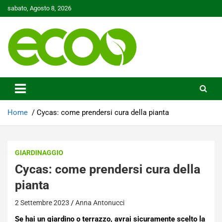
Skip
sabato, Agosto 8, 2026
to
content
Tutelare il nostro Pianeta è la nostra priorità
Ecoo.it
Home
Cycas: come prendersi cura della pianta
GIARDINAGGIO
Cycas: come prendersi cura della
pianta
2 Settembre 2023
Anna Antonucci
Se hai un giardino o terrazzo, avrai sicuramente scelto la