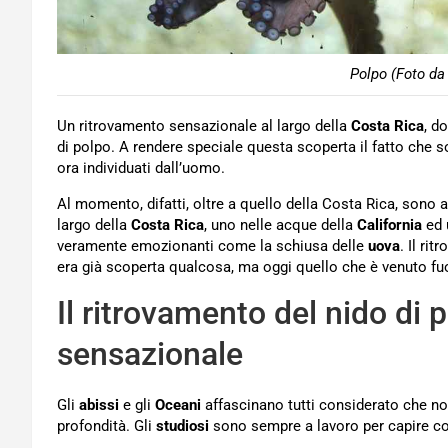
Polpo (Foto da
Un ritrovamento sensazionale al largo della
Costa Rica
, d
di polpo. A rendere speciale questa scoperta il fatto che so
ora individuati dall’uomo.
Al momento, difatti, oltre a quello della Costa Rica, sono a
largo della
Costa Rica
, uno nelle acque della
California
ed 
veramente emozionanti come la schiusa delle
uova
. Il ri
era già scoperta qualcosa, ma oggi quello che è venuto fuor
Il ritrovamento del nido di p
sensazionale
Gli
abissi
e gli
Oceani
affascinano tutti considerato che non
profondità. Gli
studiosi
sono sempre a lavoro per capire cosa