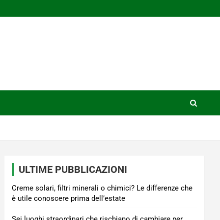
ULTIME PUBBLICAZIONI
Creme solari, filtri minerali o chimici? Le differenze che
è utile conoscere prima dell’estate
Sei luoghi straordinari che rischiano di cambiare per