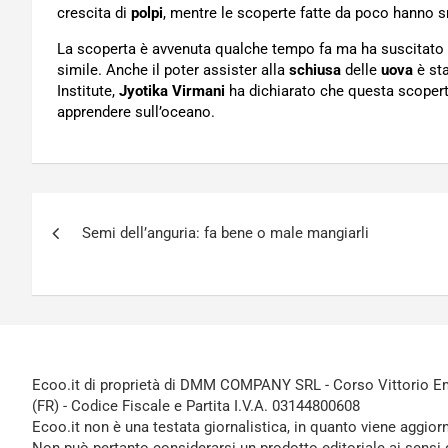
crescita di
polpi
, mentre le scoperte fatte da poco hanno s
La scoperta è avvenuta qualche tempo fa ma ha suscitato mo
simile. Anche il poter assister alla
schiusa
delle
uova
è sta
Institute,
Jyotika Virmani
ha dichiarato che questa scoper
apprendere sull’oceano.
Navigazione
Semi dell’anguria: fa bene o male mangiarli
articoli
Ecoo.it di proprietà di DMM COMPANY SRL - Corso Vittorio Ema
(FR) - Codice Fiscale e Partita I.V.A. 03144800608
Ecoo.it non è una testata giornalistica, in quanto viene aggior