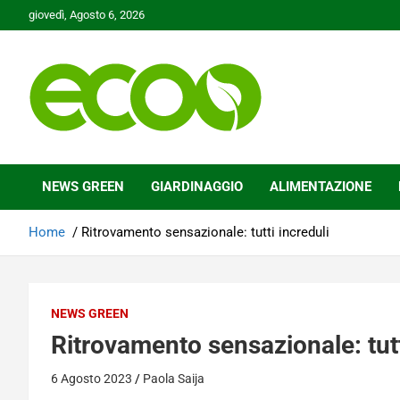
Skip
giovedì, Agosto 6, 2026
to
content
Tutelare il nostro Pianeta è la nostra priorità
Ecoo.it
NEWS GREEN
GIARDINAGGIO
ALIMENTAZIONE
Home
Ritrovamento sensazionale: tutti increduli
NEWS GREEN
Ritrovamento sensazionale: tutt
6 Agosto 2023
Paola Saija