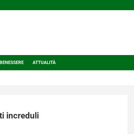
BENESSERE
ATTUALITÀ
i increduli