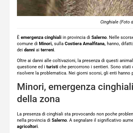
Cinghiale (Foto 
È
emergenza cinghiali
in provincia di
Salerno
. Nelle scorse
comune di
Minori,
sulla
Costiera Amalfitana,
hanno, difatt
dei
danni
ai
terreni
.
Oltre ai danni alle coltivazioni, la presenza di questi anim
questione ed i
turisti
che percorrono i sentieri. Sono stati 
risolvere la problematica. Nei giorni scorsi, gli enti hanno
Minori, emergenza cinghiali:
della zona
La presenza di cinghiali sta provocando non poche probl
nella provincia di
Salerno
. A segnalare il significativo aum
agricoltori
.