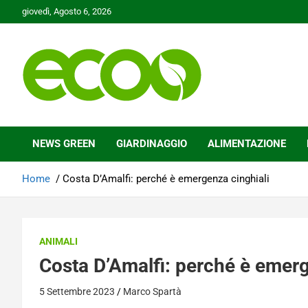
Skip
giovedì, Agosto 6, 2026
to
content
Tutelare il nostro Pianeta è la nostra priorità
Ecoo.it
NEWS GREEN
GIARDINAGGIO
ALIMENTAZIONE
Home
Costa D’Amalfi: perché è emergenza cinghiali
ANIMALI
Costa D’Amalfi: perché è emerg
5 Settembre 2023
Marco Spartà