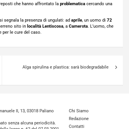
reposti che hanno affrontato la
problematica
cercando una
si segnala la presenza di ungulati: ad
aprile
, un uomo di
72
erreno sito in
località
Lentiscosa
, a
Camerota
. L’uomo, che
e per le cure del caso.
Alga spirulina e plastica: sarà biodegradabile
nuele II, 13, 03018 Paliano
Chi Siamo
Redazione
nato senza alcuna periodicità.
Contatti