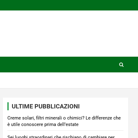
ULTIME PUBBLICAZIONI
Creme solari, filtri minerali o chimici? Le differenze che
è utile conoscere prima dell’estate
Sei luoghi straordinari che rischiano di cambiare per