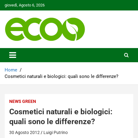
Skip
giovedì, Agosto 6, 2026
to
content
Tutelare il nostro Pianeta è la nostra priorità
Ecoo.it
Home
Cosmetici naturali e biologici: quali sono le differenze?
NEWS GREEN
Cosmetici naturali e biologici:
quali sono le differenze?
30 Agosto 2012
Luigi Putrino