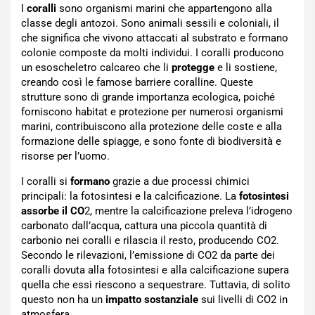
I
coralli
sono organismi marini che appartengono alla
classe degli antozoi. Sono animali sessili e coloniali, il
che significa che vivono attaccati al substrato e formano
colonie composte da molti individui. I coralli producono
un esoscheletro calcareo che li
protegge
e li sostiene,
creando così le famose barriere coralline. Queste
strutture sono di grande importanza ecologica, poiché
forniscono habitat e protezione per numerosi organismi
marini, contribuiscono alla protezione delle coste e alla
formazione delle spiagge, e sono fonte di biodiversità e
risorse per l’uomo.
I coralli si
formano
grazie a due processi chimici
principali: la fotosintesi e la calcificazione. La
fotosintesi
assorbe il CO
2, mentre la calcificazione preleva l’idrogeno
carbonato dall’acqua, cattura una piccola quantità di
carbonio nei coralli e rilascia il resto, producendo CO2.
Secondo le rilevazioni, l’emissione di CO2 da parte dei
coralli dovuta alla fotosintesi e alla calcificazione supera
quella che essi riescono a sequestrare. Tuttavia, di solito
questo non ha un
impatto sostanziale
sui livelli di CO2 in
atmosfera.