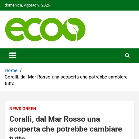
Skip
domenica, Agosto 9, 2026
to
content
Tutelare il nostro Pianeta è la nostra priorità
Ecoo.it
Home
Coralli, dal Mar Rosso una scoperta che potrebbe cambiare
tutto
NEWS GREEN
Coralli, dal Mar Rosso una
scoperta che potrebbe cambiare
tutto