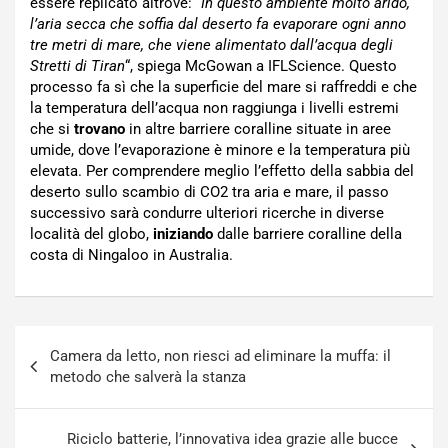
essere replicato altrove:
“In questo ambiente molto arido,
l’aria secca che soffia dal deserto fa evaporare ogni anno
tre metri di mare, che viene alimentato dall’acqua degli
Stretti di Tiran
“, spiega McGowan a IFLScience. Questo
processo fa sì che la superficie del mare si raffreddi e che
la temperatura dell’acqua non raggiunga i livelli estremi
che si
trovano
in altre barriere coralline situate in aree
umide, dove l’evaporazione è minore e la temperatura più
elevata. Per comprendere meglio l’effetto della sabbia del
deserto sullo scambio di CO2 tra aria e mare, il passo
successivo sarà condurre ulteriori ricerche in diverse
località del globo,
iniziando
dalle barriere coralline della
costa di Ningaloo in Australia.
Navigazione
Camera da letto, non riesci ad eliminare la muffa: il
articoli
metodo che salverà la stanza
Riciclo batterie, l’innovativa idea grazie alle bucce