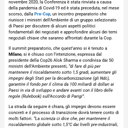
novembre 2020, la Conferenza è stata rinviata a causa
della pandemia di Covid-19 ed è stata preceduta, nel mese
scorso, dalla
Pre-Cop
, un incontro preparatorio che
riunisce i ministri dell’Ambiente di un gruppo selezionato
di Paesi per discutere di alcuni aspetti politici
fondamentali dei negoziati e approfondire alcuni dei temi
negoziali chiave che saranno affrontati durante la Cop.
Il summit preparatorio, che quest’anno si è tenuto a
Milano
, si è chiuso con l’intenzione, espressa dal
presidente della Cop26 Alok Sharma e condivisa dai 50
ministri dell’Ambiente presenti,
“di fare di più per
mantenere il riscaldamento sotto 1,5 gradi, aumentare gli
impegni degli Stati per la decarbonizzazione (gli Ndc),
garantire il fondo per il clima da 100 miliardi di dollari ai
Paesi in via di sviluppo e andare avanti con il libro delle
regole (Rulebook) sull’Accordo di Parigi”
.
La strada da seguire è chiara, gli impegni devono essere
concreti e il processo di transizione dovrà tenere conto di
molti fattori.
“La scienza ci dice che, per mantenere il
riscaldamento globale sotto 1,5°C dai livelli pre-industriali,