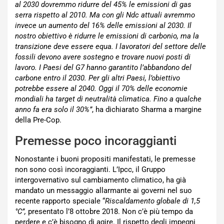
al 2030 dovremmo ridurre del 45% le emissioni di gas
serra rispetto al 2010. Ma con gli Ndc attuali avremmo
invece un aumento del 16% delle emissioni al 2030. Il
nostro obiettivo è ridurre le emissioni di carbonio, ma la
transizione deve essere equa. I lavoratori del settore delle
fossili devono avere sostegno e trovare nuovi posti di
lavoro. I Paesi del G7 hanno garantito l’abbandono del
carbone entro il 2030. Per gli altri Paesi, l’obiettivo
potrebbe essere al 2040. Oggi il 70% delle economie
mondiali ha target di neutralità climatica. Fino a qualche
anno fa era solo il 30%”
, ha dichiarato Sharma a margine
della Pre-Cop.
Premesse poco incoraggianti
Nonostante i buoni propositi manifestati, le premesse
non sono così incoraggianti. L’Ipcc, il Gruppo
intergovernativo sul cambiamento climatico, ha già
mandato un messaggio allarmante ai governi nel suo
recente rapporto speciale “
Riscaldamento globale di 1,5
°C”,
presentato l’8 ottobre 2018. Non c’è più tempo da
perdere e c’è bisogno di agire. Il rispetto degli impegni