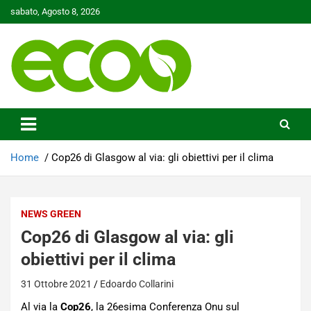
Skip
sabato, Agosto 8, 2026
to
content
Tutelare il nostro Pianeta è la nostra priorità
Ecoo.it
Home
Cop26 di Glasgow al via: gli obiettivi per il clima
NEWS GREEN
Cop26 di Glasgow al via: gli
obiettivi per il clima
31 Ottobre 2021
Edoardo Collarini
Al via la
Cop26
, la 26esima Conferenza Onu sul