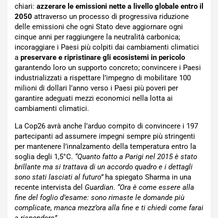
chiari:
azzerare le emissioni nette a livello globale entro il
2050
attraverso un processo di progressiva riduzione
delle emissioni che ogni Stato deve aggiornare ogni
cinque anni per raggiungere la neutralità carbonica;
incoraggiare i Paesi più colpiti dai cambiamenti climatici
a
preservare e ripristinare gli ecosistemi in pericolo
garantendo loro un supporto concreto; convincere i Paesi
industrializzati a rispettare l’impegno di mobilitare 100
milioni di dollari l’anno verso i Paesi più poveri per
garantire adeguati mezzi economici nella lotta ai
cambiamenti climatici.
La Cop26 avrà anche l’arduo compito di convincere i 197
partecipanti ad assumere impegni sempre più stringenti
per mantenere l’innalzamento della temperatura entro la
soglia degli 1,5°C.
“Quanto fatto a Parigi nel 2015 è stato
brillante ma si trattava di un accordo quadro e i dettagli
sono stati lasciati al futuro”
ha spiegato Sharma in una
recente intervista del
Guardian
.
“Ora è come essere alla
fine del foglio d’esame: sono rimaste le domande più
complicate, manca mezz’ora alla fine e ti chiedi come farai
a rispondere”
.