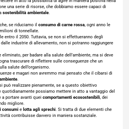
ttere in atto la possibilità di agire in maniera positiva nella
zione una serie di risorse, che dobbiamo essere capaci di
la
sostenibilità ambientale
.
che, se riduciamo il
consumo di carne rossa
, ogni anno le
ilioni di tonnellate.
e entro il 2050. Tuttavia, se non si effettueranno degli
 dalle industrie di allevamento, non si potranno raggiungere
liminato, per badare alla salute dell’ambiente, ma si deve
gna trascurare di riflettere sulle conseguenze che un
la salute dell’organismo.
uenze e magari non avremmo mai pensato che il cibarsi di
’ambiente
.
 può realizzare pienamente, se a questo obiettivo
he quotidianamente possiamo mettere in atto a vantaggio del
 a portare avanti quei
comportamenti ecosostenibili
, dei
ndo migliore.
ei consumi
e
lotta agli sprechi
. Si tratta di due elementi che
ttività contribuisse davvero in maniera sostanziale.