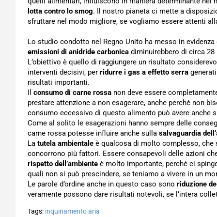
quelli alimentari, influiscono in maniera determinante nel me
lotta contro lo smog
. Il nostro pianeta ci mette a disposi
sfruttare nel modo migliore, se vogliamo essere attenti al
Lo studio condotto nel Regno Unito ha messo in evidenza 
emissioni di anidride carbonica
diminuirebbero di circa 28 m
L’obiettivo è quello di raggiungere un risultato considerevol
interventi decisivi, per
ridurre i gas a effetto serra
generati
risultati importanti.
Il
consumo di carne rossa
non deve essere completamente e
prestare attenzione a non esagerare, anche perché non biso
consumo eccessivo di questo alimento può avere anche sul
Come al solito le esagerazioni hanno sempre delle conseg
carne rossa potesse influire anche sulla
salvaguardia dell
La
tutela ambientale
è qualcosa di molto complesso, che si
concorrono più fattori. Essere consapevoli delle azioni c
rispetto dell’ambiente
è molto importante, perché ci spinge
quali non si può prescindere, se teniamo a vivere in un mo
Le parole d’ordine anche in questo caso sono
riduzione d
veramente possono dare risultati notevoli, se l’intera colle
Tags:
inquinamento aria