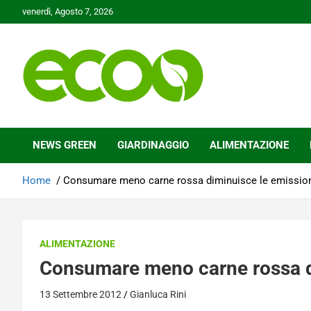
Skip
venerdì, Agosto 7, 2026
to
content
Tutelare il nostro Pianeta è la nostra priorità
Ecoo.it
NEWS GREEN
GIARDINAGGIO
ALIMENTAZIONE
Home
Consumare meno carne rossa diminuisce le emission
ALIMENTAZIONE
Consumare meno carne rossa di
13 Settembre 2012
Gianluca Rini