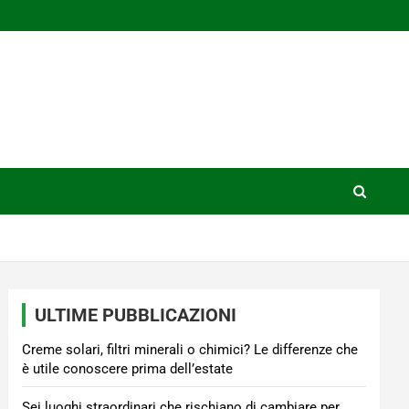
ULTIME PUBBLICAZIONI
Creme solari, filtri minerali o chimici? Le differenze che
è utile conoscere prima dell’estate
Sei luoghi straordinari che rischiano di cambiare per