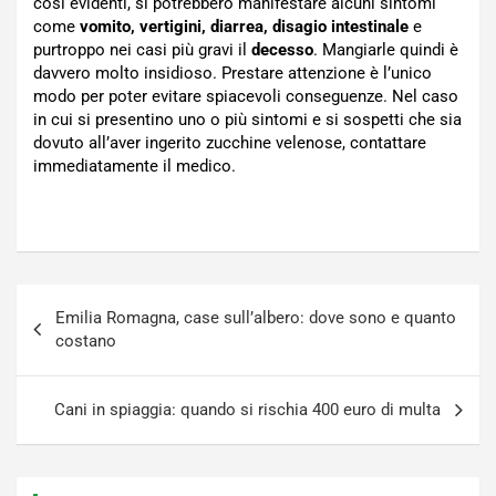
così evidenti, si potrebbero manifestare alcuni sintomi
come
vomito, vertigini, diarrea, disagio intestinale
e
purtroppo nei casi più gravi il
decesso
. Mangiarle quindi è
davvero molto insidioso. Prestare attenzione è l’unico
modo per poter evitare spiacevoli conseguenze. Nel caso
in cui si presentino uno o più sintomi e si sospetti che sia
dovuto all’aver ingerito zucchine velenose, contattare
immediatamente il medico.
Navigazione
Emilia Romagna, case sull’albero: dove sono e quanto
articoli
costano
Cani in spiaggia: quando si rischia 400 euro di multa