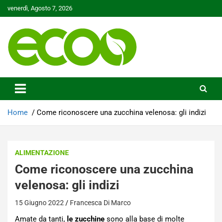
Skip
venerdì, Agosto 7, 2026
to
content
Tutelare il nostro Pianeta è la nostra priorità
Ecoo.it
Home
Come riconoscere una zucchina velenosa: gli indizi
ALIMENTAZIONE
Come riconoscere una zucchina
velenosa: gli indizi
15 Giugno 2022
Francesca Di Marco
Amate da tanti,
le zucchine
sono alla base di molte