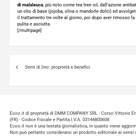
di malaleuca
, più noto come tea tree oil, dall’azione antib
un olio di base (jojoba, oliva o mandorle dolci) ed avvolget
il trattamento tre volte al giorno, poi dopo aver rimosso l
pulita e asciutta.
[/multipage]
Navigazione
Semi di lino: proprietà e benefici
articoli
Ecoo.it di proprietà di DMM COMPANY SRL - Corso Vittorio Ema
(FR) - Codice Fiscale e Partita I.V.A. 03144800608
Ecoo.it non è una testata giornalistica, in quanto viene aggior
Non può pertanto considerarsi un prodotto editoriale ai sensi 