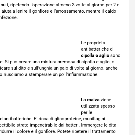
minuti, ripetendo l’operazione almeno 3 volte al giorno per 2 o
, aiuta a lenire il gonfiore e l’arrossamento, mentre il caldo
nfezione.
Le proprietà
antibatteriche di
cipolla e aglio
sono
e. Si può creare una mistura cremosa di cipolla e aglio, o
licare sul dito e sull’unghia un paio di volte al giorno, anche
 riusciamo a stemperare un po’ l’infiammazione.
La malva
viene
utilizzata spesso
per le
 antibatteriche. E’ ricca di glicoproteine, mucillagini
ettibile strato impenetrabile dai batteri. Immergere le dita
idurre il dolore e il gonfiore. Potete ripetere il trattamento