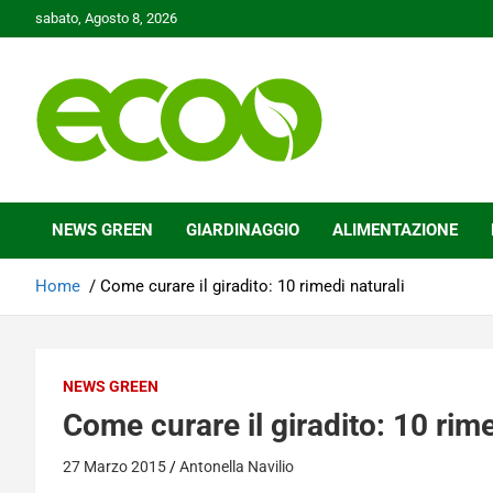
Skip
sabato, Agosto 8, 2026
to
content
Tutelare il nostro Pianeta è la nostra priorità
Ecoo.it
NEWS GREEN
GIARDINAGGIO
ALIMENTAZIONE
Home
Come curare il giradito: 10 rimedi naturali
NEWS GREEN
Come curare il giradito: 10 rime
27 Marzo 2015
Antonella Navilio