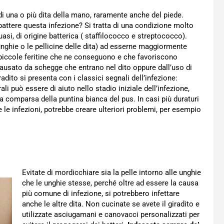
di una o più dita della mano, raramente anche del piede.
ttere questa infezione? Si tratta di una condizione molto
i, di origine batterica ( staffilococco e streptococco).
nghie o le pellicine delle dita) ad esserne maggiormente
 piccole feritine che ne conseguono e che favoriscono
 causato da schegge che entrano nel dito oppure dall’uso di
radito si presenta con i classici segnali dell’infezione:
urali può essere di aiuto nello stadio iniziale dell’infezione,
 comparsa della puntina bianca del pus. In casi più duraturi
 le infezioni, potrebbe creare ulteriori problemi, per esempio
Evitate di mordicchiare sia la pelle intorno alle unghie
che le unghie stesse, perché oltre ad essere la causa
più comune di infezione, si potrebbero infettare
anche le altre dita. Non cucinate se avete il giradito e
utilizzate asciugamani e canovacci personalizzati per