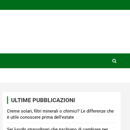
ULTIME PUBBLICAZIONI
Creme solari, filtri minerali o chimici? Le differenze che
è utile conoscere prima dell’estate
Sei luoghi straordinari che rischiano di cambiare per