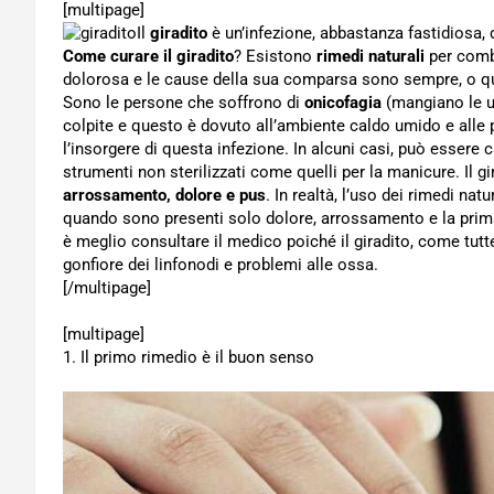
[multipage]
Il
giradito
è un’infezione, abbastanza fastidiosa, 
Come curare il giradito
? Esistono
rimedi naturali
per comba
dolorosa e le cause della sua comparsa sono sempre, o quas
Sono le persone che soffrono di
onicofagia
(mangiano le u
colpite e questo è dovuto all’ambiente caldo umido e alle
l’insorgere di questa infezione. In alcuni casi, può essere
strumenti non sterilizzati come quelli per la manicure. Il gi
arrossamento, dolore e pus
. In realtà, l’uso dei rimedi nat
quando sono presenti solo dolore, arrossamento e la prima
è meglio consultare il medico poiché il giradito, come tutte
gonfiore dei linfonodi e problemi alle ossa.
[/multipage]
[multipage]
1. Il primo rimedio è il buon senso