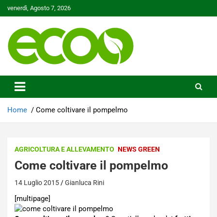
Skip
venerdì, Agosto 7, 2026
to
content
Tutelare il nostro Pianeta è la nostra priorità
Ecoo.it
Home
Come coltivare il pompelmo
AGRICOLTURA E ALLEVAMENTO
NEWS GREEN
Come coltivare il pompelmo
14 Luglio 2015
Gianluca Rini
[multipage]