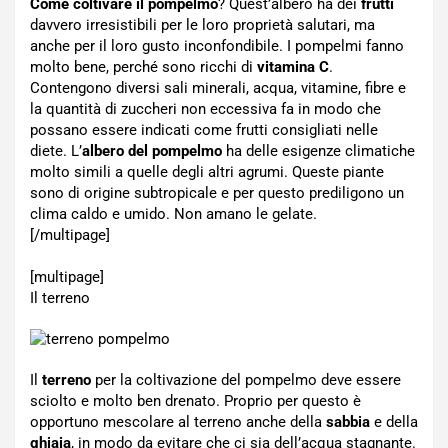
Come coltivare il pompelmo
? Quest’albero ha dei
frutti
davvero irresistibili per le loro proprietà salutari, ma
anche per il loro gusto inconfondibile. I pompelmi fanno
molto bene, perché sono ricchi di
vitamina C
.
Contengono diversi sali minerali, acqua, vitamine, fibre e
la quantità di zuccheri non eccessiva fa in modo che
possano essere indicati come frutti consigliati nelle
diete. L’
albero del pompelmo
ha delle esigenze climatiche
molto simili a quelle degli altri agrumi. Queste piante
sono di origine subtropicale e per questo prediligono un
clima caldo e umido. Non amano le gelate.
[/multipage]
[multipage]
Il terreno
Il
terreno
per la coltivazione del pompelmo deve essere
sciolto e molto ben drenato. Proprio per questo è
opportuno mescolare al terreno anche della
sabbia
e della
ghiaia
, in modo da evitare che ci sia dell’acqua stagnante.