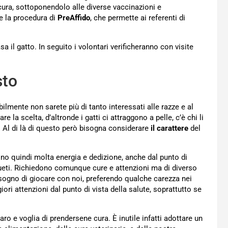
cura, sottoponendolo alle diverse vaccinazioni e
he la procedura di
PreAffido
, che permette ai referenti di
 il gatto. In seguito i volontari verificheranno con visite
sto
ilmente non sarete più di tanto interessati alle razze e al
la scelta, d’altronde i gatti ci attraggono a pelle, c’è chi li
di. Al di là di questo però bisogna considerare
il carattere
del
no quindi molta energia e dedizione, anche dal punto di
ti. Richiedono comunque cure e attenzioni ma di diverso
ogno di giocare con noi, preferendo qualche carezza nei
ri attenzioni dal punto di vista della salute, soprattutto se
o e voglia di prendersene cura. È inutile infatti adottare un