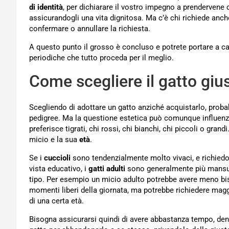
di identità
, per dichiarare il vostro impegno a prendervene 
assicurandogli una vita dignitosa. Ma c’è chi richiede anc
confermare o annullare la richiesta.
A questo punto il grosso è concluso e potrete portare a casa
periodiche che tutto proceda per il meglio.
Come scegliere il gatto giu
Scegliendo di adottare un gatto anziché acquistarlo, probab
pedigree. Ma la questione estetica può comunque influenzare 
preferisce tigrati, chi rossi, chi bianchi, chi piccoli o gran
micio e la sua
età
.
Se i
cuccioli
sono tendenzialmente molto vivaci, e richiedo
vista educativo, i
gatti adulti
sono generalmente più mansue
tipo. Per esempio un micio adulto potrebbe avere meno bis
momenti liberi della giornata, ma potrebbe richiedere maggio
di una certa età.
Bisogna assicurarsi quindi di avere abbastanza tempo, denar