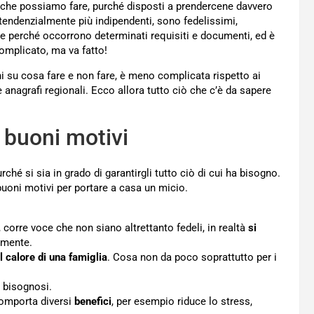
 che possiamo fare, purché disposti a prendercene davvero
 tendenzialmente più indipendenti, sono fedelissimi,
one perché occorrono determinati requisiti e documenti, ed è
omplicato, ma va fatto!
ni su cosa fare e non fare, è meno complicata rispetto ai
e anagrafi regionali. Ecco allora tutto ciò che c’è da sapere
 buoni motivi
é si sia in grado di garantirgli tutto ciò di cui ha bisogno.
buoni motivi per portare a casa un micio.
corre voce che non siano altrettanto fedeli, in realtà
si
amente.
il calore di una famiglia
. Cosa non da poco soprattutto per i
i bisognosi.
omporta diversi
benefici
, per esempio riduce lo stress,