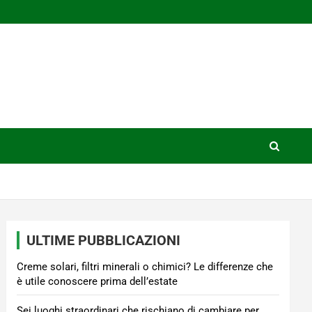
ULTIME PUBBLICAZIONI
Creme solari, filtri minerali o chimici? Le differenze che
è utile conoscere prima dell’estate
Sei luoghi straordinari che rischiano di cambiare per