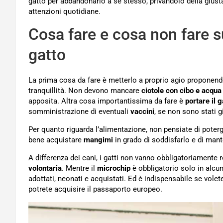
gatto per abbandonarlo a se stesso, privandolo della giusta
attenzioni quotidiane.
Cosa fare e cosa non fare s
gatto
La prima cosa da fare è metterlo a proprio agio proponen
tranquillità. Non devono mancare
ciotole con cibo e acqua
apposita. Altra cosa importantissima da fare è
portare il g
somministrazione di eventuali
vaccini
, se non sono stati gi
Per quanto riguarda l’alimentazione, non pensiate di poterg
bene acquistare
mangimi
in grado di soddisfarlo e di mant
A differenza dei cani, i gatti non vanno obbligatoriamente r
volontaria
. Mentre il
microchip
è obbligatorio solo in alcun
adottati, neonati e acquistati. Ed è indispensabile se volet
potrete acquisire il passaporto europeo.