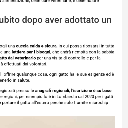
 alimentazione, delle cure veterinarie, e delle nostre
ubito dopo aver adottato un
dogli una
cuccia calda e sicura
, in cui possa riposarsi in tutta
e una
lettiera per i bisogni
, che andrà riempita con la sabbia
atto dal veterinario
per una visita di controllo e per la
à effettuati dai volontari.
li offrire qualunque cosa, ogni gatto ha le sue esigenze ed è
enerlo in salute.
egistrati presso le
anagrafi regionali
,
l’iscrizione è su base
e regioni, per esempio lo è in Lombardia dal 2020 per i gatti
e portare il gatto all’estero perché solo tramite microchip