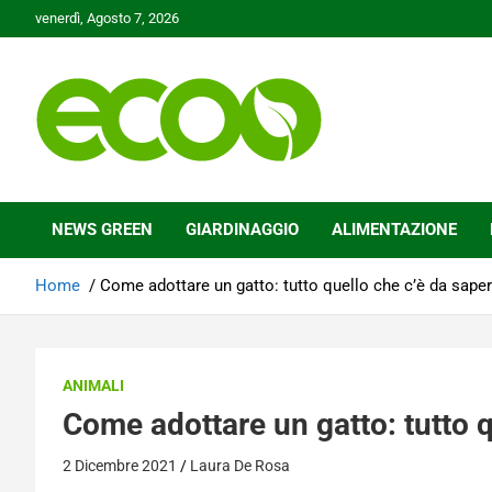
Skip
venerdì, Agosto 7, 2026
to
content
Tutelare il nostro Pianeta è la nostra priorità
Ecoo.it
NEWS GREEN
GIARDINAGGIO
ALIMENTAZIONE
Home
Come adottare un gatto: tutto quello che c’è da sape
ANIMALI
Come adottare un gatto: tutto q
2 Dicembre 2021
Laura De Rosa