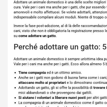
Adottare un animale domestico è una delle scelte migliori
cura. Vale per i cani ma anche per i gatti, che pur essendo
amorevoli e molto affettuosi. Se volete adottarli, attenzi
indispensabile compilare alcuni moduli. Niente di troppo c
Invece la fase post-adozione, al di là delle raccomandazio
cani, visto che non è obbligatoria la registrazione presso l
su
come adottare un gatto
.
Perché adottare un gatto: 5
Adottare un animale domestico è sempre un’ottima idea purch
Vale per i cani ma anche per i gatti. Ecco allora almeno 5 
Tiene compagnia
ed è un ottimo amico.
Anche se i gatti non godono di buona fama come i cani, 
attaccano molto ai proprietari
e lo dimostrano continu
Adottando un gatto, gli si offre la possibilità di
trovare 
mici abbandonati o che provengono dai gattili.
Si aiutano i volontari a liberare nuovi posti
per altri gatt
La compagnia di un animale domestico come il gatto c