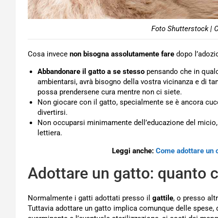
Foto Shutterstock | 
Cosa invece
non bisogna assolutamente fare
dopo l’adozi
Abbandonare il gatto a se stesso
pensando che in qualch
ambientarsi, avrà bisogno della vostra vicinanza e di ta
possa prendersene cura mentre non ci siete.
Non giocare con il gatto, specialmente se è ancora cucci
divertirsi.
Non occuparsi minimamente dell’educazione del micio, a
lettiera.
Leggi anche:
Come adottare un ca
Adottare un gatto: quanto 
Normalmente i gatti adottati presso il
gattile
, o presso al
Tuttavia adottare un gatto implica comunque delle spese, da