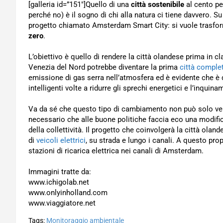
[galleria id=”151″]Quello di una
città sostenibile
al cento p
perché no) è il sogno di chi alla natura ci tiene davvero. S
progetto chiamato Amsterdam Smart City: si vuole trasfo
zero
.
L’obiettivo è quello di rendere la città olandese prima in cl
Venezia del Nord potrebbe diventare la prima
città comple
emissione di gas serra nell’atmosfera ed è evidente che è da
intelligenti volte a ridurre gli sprechi energetici e l’inqu
Va da sé che questo tipo di cambiamento non può solo veni
necessario che alle buone politiche faccia eco una modif
della collettività. Il progetto che coinvolgerà la città oland
di
veicoli elettrici
, su strada e lungo i canali. A questo pr
stazioni di ricarica elettrica nei canali di Amsterdam.
Immagini tratte da:
www.ichigolab.net
www.onlyinholland.com
www.viaggiatore.net
Tags:
Monitoraggio ambientale