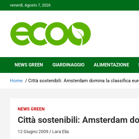
Skip
venerdì, Agosto 7, 2026
to
content
Tutelare il nostro Pianeta è la nostra priorità
Ecoo.it
NEWS GREEN
GIARDINAGGIO
ALIMENTAZIONE
Home
Città sostenibili: Amsterdam domina la classifica eu
NEWS GREEN
Città sostenibili: Amsterdam d
12 Giugno 2009
Lara Elia