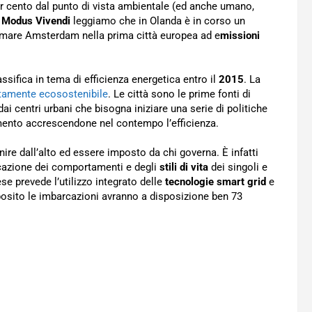
er cento dal punto di vista ambientale (ed anche umano,
u
Modus Vivendi
leggiamo che in Olanda è in corso un
rmare Amsterdam nella prima città europea ad e
missioni
assifica in tema di efficienza energetica entro il
2015
. La
tamente ecosostenibile
. Le città sono le prime fonti di
i centri urbani che bisogna iniziare una serie di politiche
inamento accrescendone nel contempo l’efficienza.
re dall’alto ed essere imposto da chi governa. È infatti
icazione dei comportamenti e degli
stili di vita
dei singoli e
ese prevede l’utilizzo integrato delle
tecnologie smart grid
e
oposito le imbarcazioni avranno a disposizione ben 73