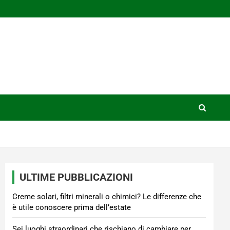
ULTIME PUBBLICAZIONI
Creme solari, filtri minerali o chimici? Le differenze che
è utile conoscere prima dell’estate
Sei luoghi straordinari che rischiano di cambiare per