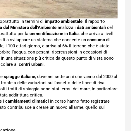
oprattutto in termini di
impatto ambientale
. Il rapporto
ca del Ministero dell’Ambiente
analizza i
dati ambientali
del
rattutto per la
cementificazione in Italia
, che arriva a livelli
iti a sviluppare un sistema che consente un
consumo di
, i 100 ettari giorno, e arriva al 6% il terreno che è stato
bire l’acqua, con pesanti ripercussioni in occasioni di
 in una situazione più critica da questo punto di vista sono
icolare ai
centri urbani
.
le
spiagge italiane
, dove nei sette anni che vanno dal 2000 al
fronte a delle variazioni sull’assetto delle linee di riva:
lti tratti di spiaggia sono stati erosi del mare, in particolare
ata addirittura critica.
e i
cambiamenti climatici
in corso hanno fatto registrare
sto contribuisce a creare un nuovo allarme, quello sul
ficazione