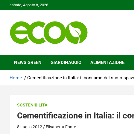
Skip
sabato, Agosto 8, 2026
to
content
Tutelare il nostro Pianeta è la nostra priorità
Ecoo.it
NEWS GREEN
GIARDINAGGIO
ALIMENTAZIONE
Home
Cementificazione in Italia: il consumo del suolo spav
SOSTENIBILITÀ
Cementificazione in Italia: il 
8 Luglio 2012
Elisabetta Fonte