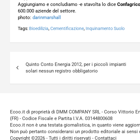
Aggiungiamo e concludiamo -e stavolta lo dice
Confagrico
600.000 aziende del settore.
photo:
darinmarshall
Tags:
Bioedilizia
,
Cementificazione
,
Inquinamento Suolo
Navigazione
Quinto Conto Energia 2012, per i piccoli impianti
articoli
solari nessun registro obbligatorio
Ecoo.it di proprietà di DMM COMPANY SRL - Corso Vittorio Ema
(FR) - Codice Fiscale e Partita I.V.A. 03144800608
Ecoo.it non è una testata giornalistica, in quanto viene aggior
Non può pertanto considerarsi un prodotto editoriale ai sensi 
Copyright ©2026 - Tutti i diritti riservati -
Contattaci