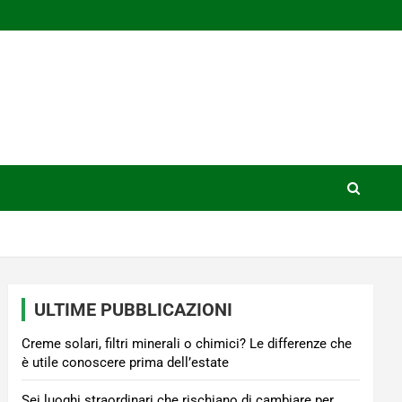
ULTIME PUBBLICAZIONI
Creme solari, filtri minerali o chimici? Le differenze che
è utile conoscere prima dell’estate
Sei luoghi straordinari che rischiano di cambiare per