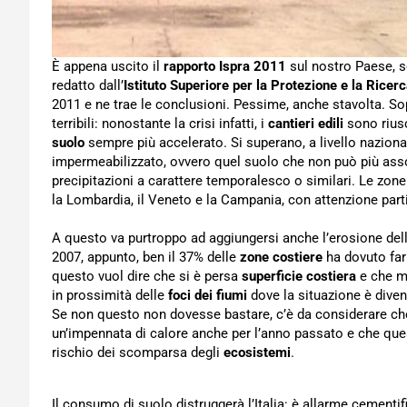
È appena uscito il
rapporto Ispra 2011
sul nostro Paese, s
redatto dall’
Istituto Superiore per la Protezione e la Ricer
2011 e ne trae le conclusioni. Pessime, anche stavolta. Sop
terribili: nonostante la crisi infatti, i
cantieri edili
sono riusc
suolo
sempre più accelerato. Si superano, a livello nazionale
impermeabilizzato, ovvero quel suolo che non può più assor
precipitazioni a carattere temporalesco o similari. Le zone
la Lombardia, il Veneto e la Campania, con attenzione part
A questo va purtroppo ad aggiungersi anche l’erosione del
2007, appunto, ben il 37% delle
zone costiere
ha dovuto far 
questo vuol dire che si è persa
superficie costiera
e che mo
in prossimità delle
foci dei fiumi
dove la situazione è divent
Se non questo non dovesse bastare, c’è da considerare ch
un’impennata di calore anche per l’anno passato e che que
rischio dei scomparsa degli
ecosistemi
.
Il consumo di suolo distruggerà l’Italia: è allarme cementi