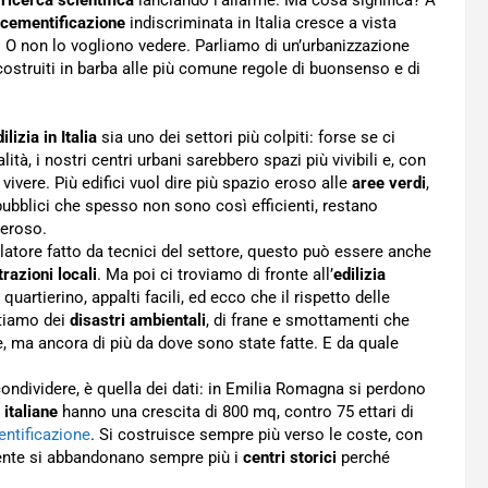
cementificazione
indiscriminata in Italia cresce a vista
 O non lo vogliono vedere. Parliamo di un’urbanizzazione
costruiti in barba alle più comune regole di buonsenso e di
ilizia in Italia
sia uno dei settori più colpiti: forse se ci
alità, i nostri centri urbani sarebbero spazi più vivibili e, con
ivere. Più edifici vuol dire più spazio eroso alle
aree verdi
,
i pubblici che spesso non sono così efficienti, restano
 eroso.
olatore fatto da tecnici del settore, questo può essere anche
razioni locali
. Ma poi ci troviamo di fronte all’
edilizia
 quartierino, appalti facili, ed ecco che il rispetto delle
entiamo dei
disastri ambientali
, di frane e smottamenti che
e, ma ancora di più da dove sono state fatte. E da quale
ondividere, è quella dei dati: in Emilia Romagna si perdono
 italiane
hanno una crescita di 800 mq, contro 75 ettari di
ntificazione
. Si costruisce sempre più verso le coste, con
ente si abbandonano sempre più i
centri storici
perché