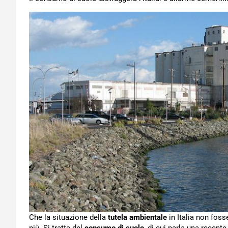
Che la situazione della
tutela ambientale
in Italia non foss
più. Si tratta del
consumo di suolo
, di cui parla una recent