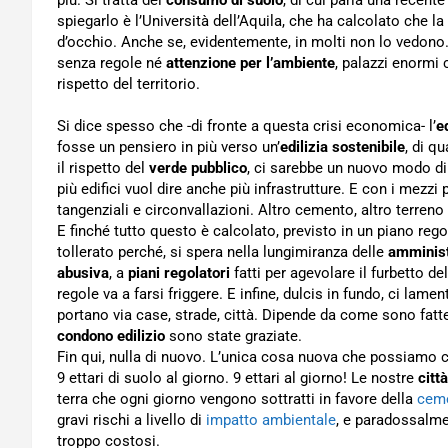
spiegarlo è l’Università dell’Aquila, che ha calcolato che la
d’occhio. Anche se, evidentemente, in molti non lo vedono.
senza regole né
attenzione per l’ambiente
, palazzi enormi 
rispetto del territorio.
Si dice spesso che -di fronte a questa crisi economica- l’
ed
fosse un pensiero in più verso un’
edilizia sostenibile
, di qu
il rispetto del
verde pubblico
, ci sarebbe un nuovo modo di v
più edifici vuol dire anche più infrastrutture. E con i mezz
tangenziali e circonvallazioni. Altro cemento, altro terreno
E finché tutto questo è calcolato, previsto in un piano reg
tollerato perché, si spera nella lungimiranza delle
amminist
abusiva
, a
piani regolatori
fatti per agevolare il furbetto del
regole va a farsi friggere. E infine, dulcis in fundo, ci lam
portano via case, strade, città. Dipende da come sono fatt
condono edilizio
sono state graziate.
Fin qui, nulla di nuovo. L’unica cosa nuova che possiamo c
9 ettari di suolo al giorno. 9 ettari al giorno! Le nostre
città
terra che ogni giorno vengono sottratti in favore della
ceme
gravi rischi a livello di
impatto ambientale
, e paradossalm
troppo costosi.