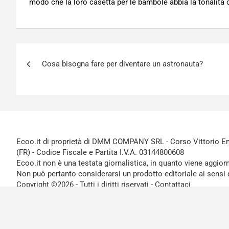
modo che la loro casetta per le bambole abbia la tonalità c
Navigazione
Cosa bisogna fare per diventare un astronauta?
articoli
Ecoo.it di proprietà di DMM COMPANY SRL - Corso Vittorio Ema
(FR) - Codice Fiscale e Partita I.V.A. 03144800608
Ecoo.it non è una testata giornalistica, in quanto viene aggior
Non può pertanto considerarsi un prodotto editoriale ai sensi 
Copyright ©2026 - Tutti i diritti riservati -
Contattaci
Le attività pubblicitarie su questo sito sono gestite da theCo