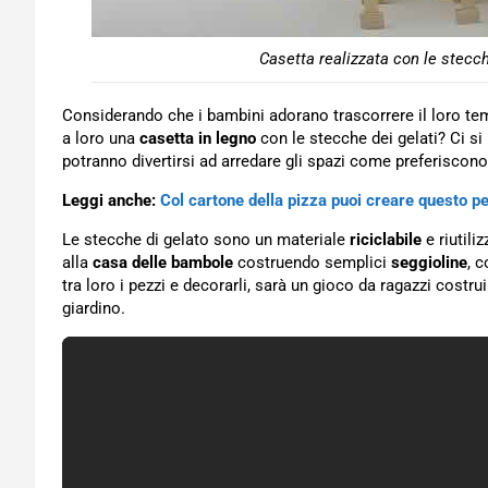
Casetta realizzata con le stecc
Considerando che i bambini adorano trascorrere il loro t
a loro una
casetta in legno
con le stecche dei gelati? Ci s
potranno divertirsi ad arredare gli spazi come preferiscono
Leggi anche:
Col cartone della pizza puoi creare questo pe
Le stecche di gelato sono un materiale
riciclabile
e riutili
alla
casa delle bambole
costruendo semplici
seggioline
, 
tra loro i pezzi e decorarli, sarà un gioco da ragazzi costru
giardino.