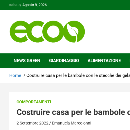
Skip
sabato, Agosto 8, 2026
to
content
Tutelare il nostro Pianeta è la nostra priorità
Ecoo.it
NEWS GREEN
GIARDINAGGIO
ALIMENTAZIONE
Home
Costruire casa per le bambole con le stecche dei gelat
COMPORTAMENTI
Costruire casa per le bambole co
2 Settembre 2022
Emanuela Marcoionni