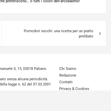
he preferiscono… o tutti i colori dell’arcobaleno!
Pomodori secchi: una ricetta per un piatto
prelibato
nuele II, 13, 03018 Paliano
Chi Siamo
Redazione
nato senza alcuna periodicità.
Contatti
della legge n. 62 del 07.03.2001
Privacy & Cookies
Disclaimer
reAdv