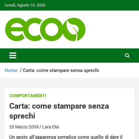
Skip
lunedì, Agosto 10, 2026
to
content
Tutelare il nostro Pianeta è la nostra priorità
Ecoo.it
Home
Carta: come stampare senza sprechi
COMPORTAMENTI
Carta: come stampare senza
sprechi
20 Marzo 2009
Lara Elia
Un gesto all’apparenza semplice come quello di dare il