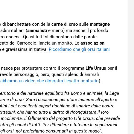
o di banchettare con della
carne di orso
sulle
montagne
ini italiani (
animalisti
e meno) ma anche il profondo
ro oscena. Quasi tutti si discostano dalle parole
alleato del Carroccio, lancia un monito. Le
associazioni
e e gravissima iniziativa.
Ricordiamo che gli orsi italiani
na nasce per protestare contro il programma
Life Ursus
per il
orevole personaggio, però, questi splendidi animali
 abbiamo un video che dimostra l’esatto contrario
).
territorio e del naturale equilibrio fra uomo e animale, la Lega
arne di orso. Sarà l’occasione per stare insieme all’aperto e
ntini i cui eccellenti sapori rischiano di sparire dalle nostre
tadini, che hanno tutto il diritto di riconquistare il loro
ia incolumità. Il fallimento del progetto Life Ursus, che prevede
tto gli occhi di tutti. Per difendere e tutelare le popolazioni
egli orsi, noi preferiamo consumarli in questo modo
“.