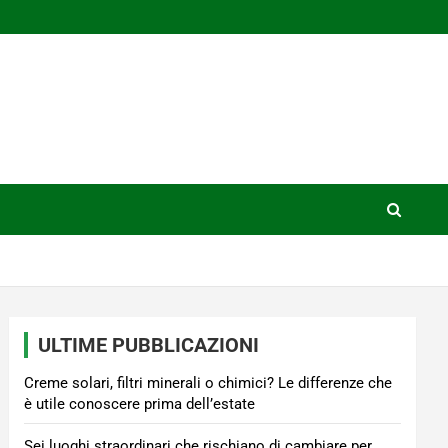
ULTIME PUBBLICAZIONI
Creme solari, filtri minerali o chimici? Le differenze che
è utile conoscere prima dell’estate
Sei luoghi straordinari che rischiano di cambiare per