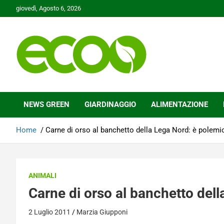
Skip
giovedì, Agosto 6, 2026
to
content
Tutelare il nostro Pianeta è la nostra priorità
Ecoo.it
NEWS GREEN
GIARDINAGGIO
ALIMENTAZIONE
Home
Carne di orso al banchetto della Lega Nord: è polemi
ANIMALI
Carne di orso al banchetto del
2 Luglio 2011
Marzia Giupponi