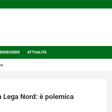
BENESSERE
ATTUALITÀ
ca
la Lega Nord: è polemica