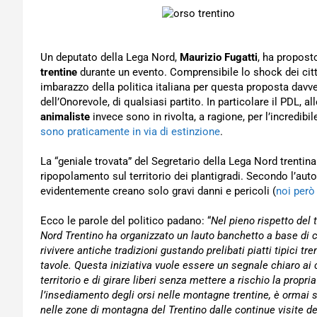
Un deputato della Lega Nord,
Maurizio Fugatti
, ha propost
trentine
durante un evento. Comprensibile lo shock dei cittad
imbarazzo della politica italiana per questa proposta davve
dell’Onorevole, di qualsiasi partito. In particolare il PDL, 
animaliste
invece sono in rivolta, a ragione, per l’incredibil
sono praticamente in via di estinzione
.
La “geniale trovata” del Segretario della Lega Nord trenti
ripopolamento sul territorio dei plantigradi. Secondo l’aut
evidentemente creano solo gravi danni e pericoli (
noi però
Ecco le parole del politico padano: “
Nel pieno rispetto del 
Nord Trentino ha organizzato un lauto banchetto a base di c
rivivere antiche tradizioni gustando prelibati piatti tipici tre
tavole. Questa iniziativa vuole essere un segnale chiaro ai cit
territorio e di girare liberi senza mettere a rischio la propr
l’insediamento degli orsi nelle montagne trentine, è ormai so
nelle zone di montagna del Trentino dalle continue visite d