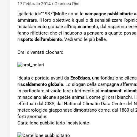
17 Febbraio 2014
Gianluca Rini
[galleria id=”1937″]Molte sono le
campagne pubblicitarie a
ammirare. Il loro obiettivo è quello di sensibilizzare l’opi
riscaldamento globale all’inquinamento, dal risparmio energ
fanno riflettere, che ci inducono a pensare a quanto poss
rispetto dell’ambiente
. Vediamo le più belle.
Orsi diventati clochard
ideata e portata avanti da
EcoEduca
, una fondazione cilena
riscaldamento globale
. Lo slogan della campagna afferma: 
In particolare si vuole fare riferimento ai
mutamenti climat
minacciano alcune specie animali, come gli orsi bianchi. I
effettuati dal GISS, dal National Climatic Data Center del 
meteorologica giapponese dimostrano come, dal 1880 al 20
forti anomalie.
Cartellone pubblicitario inesistente