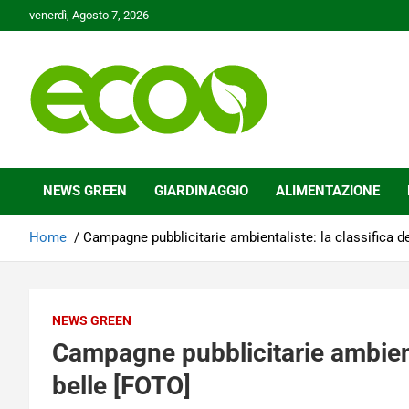
Skip
venerdì, Agosto 7, 2026
to
content
Tutelare il nostro Pianeta è la nostra priorità
Ecoo.it
NEWS GREEN
GIARDINAGGIO
ALIMENTAZIONE
Home
Campagne pubblicitarie ambientaliste: la classifica de
NEWS GREEN
Campagne pubblicitarie ambienta
belle [FOTO]