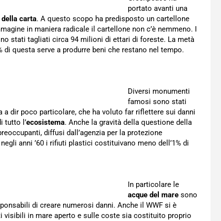
portato avanti una
 della carta
. A questo scopo ha predisposto un cartellone
mmagine in maniera radicale il cartellone non c’è nemmeno. I
o stati tagliati circa 94 milioni di ettari di foreste. La metà
0% di questa serve a produrre beni che restano nel tempo.
Diversi monumenti
famosi sono stati
a a dir poco particolare, che ha voluto far riflettere sui danni
 tutto l’
ecosistema
. Anche la gravità della questione della
reoccupanti, diffusi dall’agenzia per la protezione
egli anni ’60 i rifiuti plastici costituivano meno dell’1% di
In particolare le
acque del mare
sono
esponsabili di creare numerosi danni. Anche il WWF si è
visibili in mare aperto e sulle coste sia costituito proprio