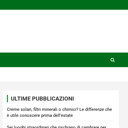
ULTIME PUBBLICAZIONI
Creme solari, filtri minerali o chimici? Le differenze che
è utile conoscere prima dell’estate
Sei luoghi straordinari che rischiano di cambiare per