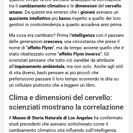
tra il
cambiamento climatico
e le
dimensioni
del
cervello
umano
. Da queste era emerso che i
giovani
avevano un
quoziente intellettivo
più
basso
rispetto a quello dei loro
genitori in controtendenza a quanto accadeva anni prima.
Ma cosa era cambiato? Prima l’
intelligenza
con il passare
delle generazioni
cresceva
, una circostanza che prese il
nome di “
effetto Flynn
”, ma da tempo avviene quello che è
stato ribattezzato come “
effetto Flynn
inverso
”. Gli
scienziati pensano che tutto ciò sarebbe da attribuire
all’
inquinamento ambientale
, ma non solo. Anche agli stili
di vita diversi, basti pensare ai più piccoli che
preferiscono passare il loro tempo scorrendo le dita su
un cellulare piuttosto che a leggere un libro.
Clima e dimensioni del cervello:
scienziati mostrano la correlazione
Il
Museo di Storia Naturale di Los Angeles
ha confermato
studi precedenti che avevano sottolineato come il
cambiamento climatico stia influendo sull’intelligenza