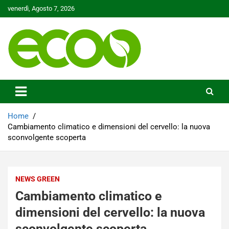
Skip
venerdì, Agosto 7, 2026
to
content
Tutelare il nostro Pianeta è la nostra priorità
Ecoo.it
Home
Cambiamento climatico e dimensioni del cervello: la nuova
sconvolgente scoperta
NEWS GREEN
Cambiamento climatico e
dimensioni del cervello: la nuova
sconvolgente scoperta