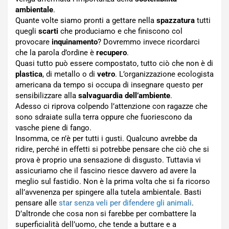
ambientale
.
Quante volte siamo pronti a gettare nella
spazzatura
tutti
quegli
scarti
che produciamo e che finiscono col
provocare
inquinamento
? Dovremmo invece ricordarci
che la parola d’ordine è
recupero
.
Quasi tutto può essere compostato, tutto ciò che non è di
plastica
, di metallo o di
vetro
. L’organizzazione ecologista
americana da tempo si occupa di insegnare questo per
sensibilizzare alla
salvaguardia dell’ambiente
.
Adesso ci riprova colpendo l’attenzione con ragazze che
sono sdraiate sulla terra oppure che fuoriescono da
vasche piene di fango.
Insomma, ce n’è per tutti i gusti. Qualcuno avrebbe da
ridire, perché in effetti si potrebbe pensare che ciò che si
prova è proprio una sensazione di disgusto. Tuttavia vi
assicuriamo che il fascino riesce davvero ad avere la
meglio sul fastidio. Non è la prima volta che si fa ricorso
all’avvenenza per spingere alla tutela ambientale. Basti
pensare alle
star senza veli per difendere gli animali
.
D’altronde che cosa non si farebbe per combattere la
superficialità dell’uomo, che tende a buttare e a