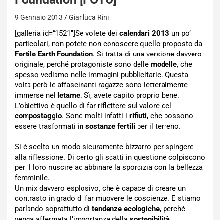
9 Gennaio 2013
Gianluca Rini
[galleria id=”1521″]Se volete dei
calendari 2013
un po’
particolari, non potete non conoscere quello proposto da
Fertile Earth Foundation
. Si tratta di una versione davvero
originale, perché protagoniste sono delle
modelle
, che
spesso vediamo nelle immagini pubblicitarie. Questa
volta però le affascinanti ragazze sono letteralmente
immerse nel
letame
. Sì, avete capito proprio bene.
L’obiettivo è quello di far riflettere sul valore del
compostaggio
. Sono molti infatti i
rifiuti
, che possono
essere trasformati in
sostanze fertili
per il terreno.
Si è scelto un modo sicuramente bizzarro per spingere
alla riflessione. Di certo gli scatti in questione colpiscono
per il loro riuscire ad abbinare la sporcizia con la bellezza
femminile.
Un mix davvero esplosivo, che è capace di creare un
contrasto in grado di far muovere le coscienze. E stiamo
parlando soprattutto di
tendenze ecologiche
, perché
venga affermata l’importanza della
sostenibilità