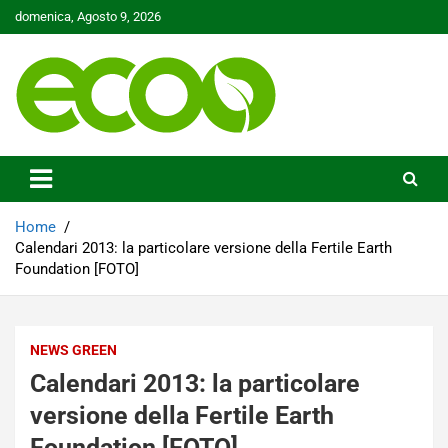
Skip
domenica, Agosto 9, 2026
to
content
Tutelare il nostro Pianeta è la nostra priorità
Ecoo.it
Home
Calendari 2013: la particolare versione della Fertile Earth
Foundation [FOTO]
NEWS GREEN
Calendari 2013: la particolare
versione della Fertile Earth
Foundation [FOTO]