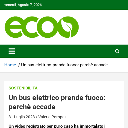
Skip
venerdì, Agosto 7, 2026
to
content
Tutelare il nostro Pianeta è la nostra priorità
Ecoo.it
Home
Un bus elettrico prende fuoco: perchè accade
SOSTENIBILITÀ
Un bus elettrico prende fuoco:
perchè accade
31 Luglio 2023
Valeria Poropat
Un video registrato per puro caso ha immortalato il