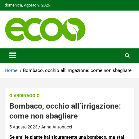
Skip
domenica, Agosto 9, 2026
to
content
Tutelare il nostro Pianeta è la nostra priorità
Ecoo.it
Home
Bombaco, occhio all’irrigazione: come non sbagliare
GIARDINAGGIO
Bombaco, occhio all’irrigazione:
come non sbagliare
5 Agosto 2023
Anna Antonucci
Se ami le piante hai sicuramente una bombaco, ma stai