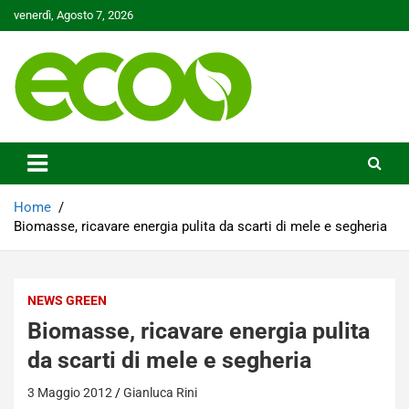
Skip
venerdì, Agosto 7, 2026
to
content
Tutelare il nostro Pianeta è la nostra priorità
Ecoo.it
Home
Biomasse, ricavare energia pulita da scarti di mele e segheria
NEWS GREEN
Biomasse, ricavare energia pulita
da scarti di mele e segheria
3 Maggio 2012
Gianluca Rini