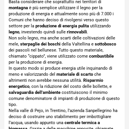
Basta considerare che soprattutto nei territori di
montagna
è più semplice utilizzare il legno per la
produzione di energia e attualmente sono più di 7.000 i
Comuni che hanno deciso di rivolgersi verso questo
settore per la
produzione di energia pulita
utilizzando
legno
, investendo quindi sulle
rinnovabili
.
Non solo legno, ma anche scarti delle coltivazioni delle
mele,
sterpaglie dei boschi
della Valtellina e
sottobosco
dei pascoli nel bellunese. Tutto questo materiale,
chiamato “cippato”, viene utilizzato come
combustibile
per la produzione di energia.
In questo modo si produce energia utile inquinando di
meno e valorizzando del
materiale di scarto
che
altrimenti non avrebbe nessuna utilità.
Risparmio
energetico
, con la riduzione del costo delle bollette, e
salvaguardia dell’ambiente
costituiscono il minimo
comune denominatore di impianti di produzione di questo
tipo.
Nella valle di Pejo, in Trentino, l’azienda Sanpellegrino ha
deciso di costruire uno stabilimento per imbottigliare
l’acqua, usando appunto una
centrale termica a
biomassa
. Grazie a delle macchine apposite, chiamate