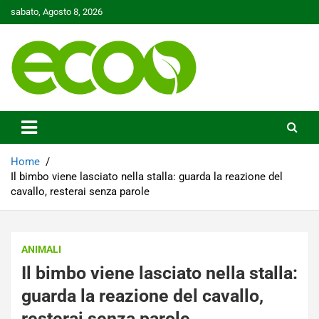
Skip
sabato, Agosto 8, 2026
to
content
Tutelare il nostro Pianeta è la nostra priorità
Ecoo.it
Home
Il bimbo viene lasciato nella stalla: guarda la reazione del
cavallo, resterai senza parole
ANIMALI
Il bimbo viene lasciato nella stalla:
guarda la reazione del cavallo,
resterai senza parole