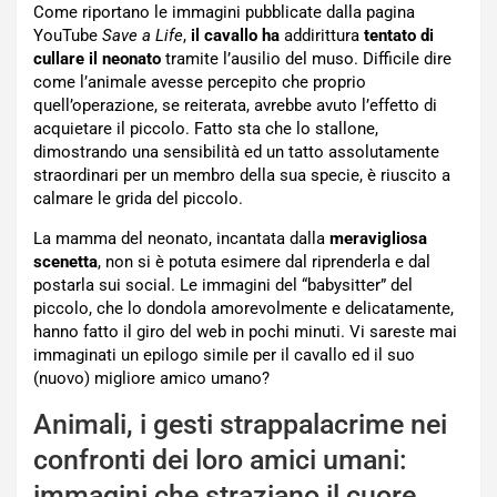
Come riportano le immagini pubblicate dalla pagina
YouTube
Save a Life
,
il cavallo ha
addirittura
tentato di
cullare il neonato
tramite l’ausilio del muso. Difficile dire
come l’animale avesse percepito che proprio
quell’operazione, se reiterata, avrebbe avuto l’effetto di
acquietare il piccolo. Fatto sta che lo stallone,
dimostrando una sensibilità ed un tatto assolutamente
straordinari per un membro della sua specie, è riuscito a
calmare le grida del piccolo.
La mamma del neonato, incantata dalla
meravigliosa
scenetta
, non si è potuta esimere dal riprenderla e dal
postarla sui social. Le immagini del “babysitter” del
piccolo, che lo dondola amorevolmente e delicatamente,
hanno fatto il giro del web in pochi minuti. Vi sareste mai
immaginati un epilogo simile per il cavallo ed il suo
(nuovo) migliore amico umano?
Animali, i gesti strappalacrime nei
confronti dei loro amici umani:
immagini che straziano il cuore