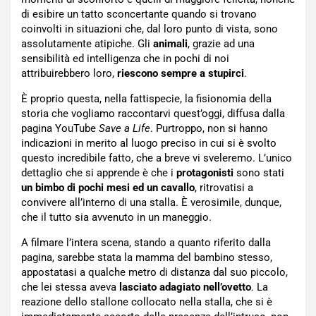
di esibire un tatto sconcertante quando si trovano
coinvolti in situazioni che, dal loro punto di vista, sono
assolutamente atipiche. Gli
animali
, grazie ad una
sensibilità ed intelligenza che in pochi di noi
attribuirebbero loro,
riescono sempre a stupirci
.
È proprio questa, nella fattispecie, la fisionomia della
storia che vogliamo raccontarvi quest’oggi, diffusa dalla
pagina YouTube
Save a Life
. Purtroppo, non si hanno
indicazioni in merito al luogo preciso in cui si è svolto
questo incredibile fatto, che a breve vi sveleremo. L’unico
dettaglio che si apprende è che i
protagonisti
sono stati
un bimbo di pochi mesi ed un cavallo
, ritrovatisi a
convivere all’interno di una stalla. È verosimile, dunque,
che il tutto sia avvenuto in un maneggio.
A filmare l’intera scena, stando a quanto riferito dalla
pagina, sarebbe stata la mamma del bambino stesso,
appostatasi a qualche metro di distanza dal suo piccolo,
che lei stessa aveva
lasciato adagiato nell’ovetto
. La
reazione dello stallone collocato nella stalla, che si è