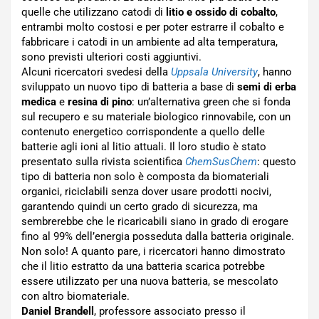
quelle che utilizzano catodi di
litio e ossido di cobalto
,
entrambi molto costosi e per poter estrarre il cobalto e
fabbricare i catodi in un ambiente ad alta temperatura,
sono previsti ulteriori costi aggiuntivi.
Alcuni ricercatori svedesi della
Uppsala University
, hanno
sviluppato un nuovo tipo di batteria a base di
semi di erba
medica
e
resina di pino
: un’alternativa green che si fonda
sul recupero e su materiale biologico rinnovabile, con un
contenuto energetico corrispondente a quello delle
batterie agli ioni al litio attuali. Il loro studio è stato
presentato sulla rivista scientifica
ChemSusChem
: questo
tipo di batteria non solo è composta da biomateriali
organici, riciclabili senza dover usare prodotti nocivi,
garantendo quindi un certo grado di sicurezza, ma
sembrerebbe che le ricaricabili siano in grado di erogare
fino al 99% dell’energia posseduta dalla batteria originale.
Non solo! A quanto pare, i ricercatori hanno dimostrato
che il litio estratto da una batteria scarica potrebbe
essere utilizzato per una nuova batteria, se mescolato
con altro biomateriale.
Daniel Brandell
, professore associato presso il