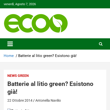
Skip
venerdì, Agosto 7, 2026
to
content
Tutelare il nostro Pianeta è la nostra priorità
Ecoo.it
Home
Batterie al litio green? Esistono già!
NEWS GREEN
Batterie al litio green? Esistono
già!
22 Ottobre 2014
Antonella Navilio