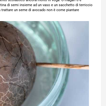
imento scolastico ancora molto in voga. O magari ti è
tina di semi insieme ad un vaso e un sacchetto di terriccio
 trattare un seme di avocado non è come piantare