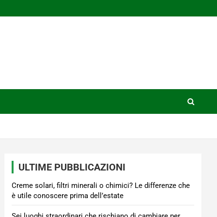
ULTIME PUBBLICAZIONI
Creme solari, filtri minerali o chimici? Le differenze che
è utile conoscere prima dell’estate
Sei luoghi straordinari che rischiano di cambiare per