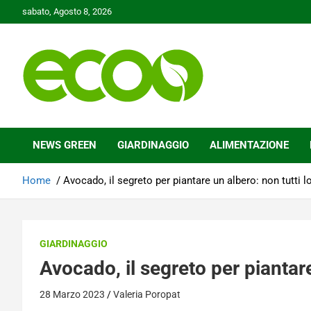
Skip
sabato, Agosto 8, 2026
to
content
Tutelare il nostro Pianeta è la nostra priorità
Ecoo.it
NEWS GREEN
GIARDINAGGIO
ALIMENTAZIONE
Home
Avocado, il segreto per piantare un albero: non tutti 
GIARDINAGGIO
Avocado, il segreto per piantare
28 Marzo 2023
Valeria Poropat