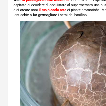
volta
la piantagione delle lenticchie
. Si tratta di un esper
capitato di decidere di acquistare al supermercato una bus
e di creare così
il tuo piccolo orto
di piante aromatiche. Ma
lenticchie o far germogliare i semi del basilico.