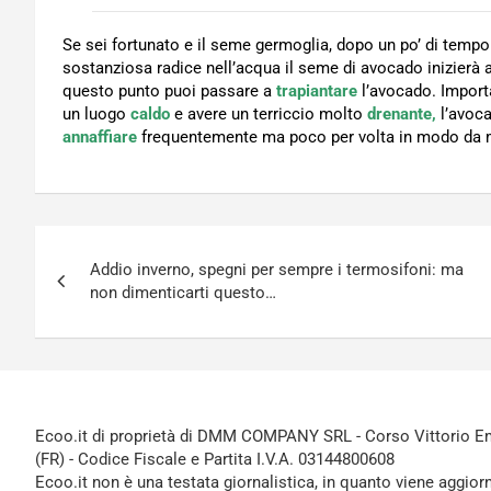
Se sei fortunato e il seme germoglia, dopo un po’ di tempo
sostanziosa radice nell’acqua il seme di avocado inizierà
questo punto puoi passare a
trapiantare
l’avocado. Importa
un luogo
caldo
e avere un terriccio molto
drenante,
l’avoca
annaffiare
frequentemente ma poco per volta in modo da m
Navigazione
Addio inverno, spegni per sempre i termosifoni: ma
articoli
non dimenticarti questo…
Ecoo.it di proprietà di DMM COMPANY SRL - Corso Vittorio Ema
(FR) - Codice Fiscale e Partita I.V.A. 03144800608
Ecoo.it non è una testata giornalistica, in quanto viene aggior