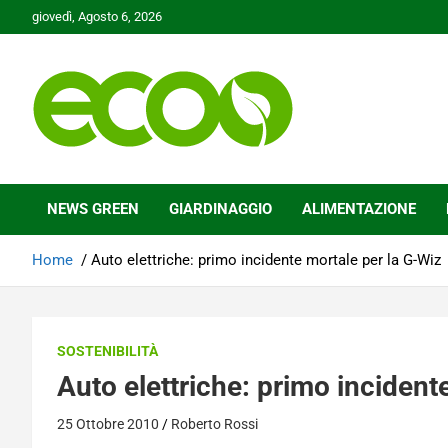
Skip
giovedì, Agosto 6, 2026
to
content
Tutelare il nostro Pianeta è la nostra priorità
Ecoo.it
NEWS GREEN
GIARDINAGGIO
ALIMENTAZIONE
Home
Auto elettriche: primo incidente mortale per la G-Wiz
SOSTENIBILITÀ
Auto elettriche: primo incident
25 Ottobre 2010
Roberto Rossi