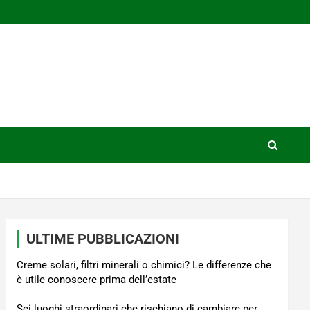
ULTIME PUBBLICAZIONI
Creme solari, filtri minerali o chimici? Le differenze che
è utile conoscere prima dell’estate
Sei luoghi straordinari che rischiano di cambiare per