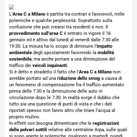
L’
Area C a Milano
è partita tra contrari e favorevoli, mille
polemiche e qualche perplessità. Soprattutto sulla
confusione che può crearsi tra residenti e non. Il
provvedimento sull’area C
è entrato in vigore il 16
gennaio ed è attivo dal lunedì al venerdì dalle 7:30 alle
19:30. La misura ha lo scopo di diminuire l’
impatto
ambientale
degli spostamenti favorendo la
mobilità
sostenibile
, ma anche portare a una diminuzione del
traffico dei
veicoli inquinanti
.
Si è detto e stradetto il fatto che l’
Area C a Milano
non
avrebbe portato ad una
riduzione dello smog
a causa di
un fenomeno di compensazione fra il traffico aumentato
prima delle 7:30 e la diminuzione delle auto in
circolazione dopo le 7:30. In realtà sorge il dubbio che
tutto sia una questione di punti di vista e che i dati
riportati spesso non fanno altro che tirare l’acqua al
proprio mulino.
In effetti non bisogna dimenticare che le
registrazioni
delle polveri sottili
relative alle centraline Arpa, sulle quali
si sono aperte le polemiche, risalgono a martedì, quindi