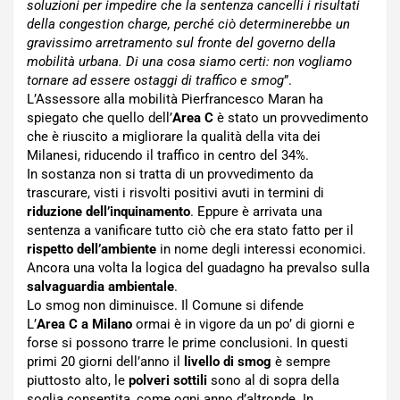
soluzioni per impedire che la sentenza cancelli i risultati
della congestion charge, perché ciò determinerebbe un
gravissimo arretramento sul fronte del governo della
mobilità urbana. Di una cosa siamo certi: non vogliamo
tornare ad essere ostaggi di traffico e smog
”.
L’Assessore alla mobilità Pierfrancesco Maran ha
spiegato che quello dell’
Area C
è stato un provvedimento
che è riuscito a migliorare la qualità della vita dei
Milanesi, riducendo il traffico in centro del 34%.
In sostanza non si tratta di un provvedimento da
trascurare, visti i risvolti positivi avuti in termini di
riduzione dell’inquinamento
. Eppure è arrivata una
sentenza a vanificare tutto ciò che era stato fatto per il
rispetto dell’ambiente
in nome degli interessi economici.
Ancora una volta la logica del guadagno ha prevalso sulla
salvaguardia ambientale
.
Lo smog non diminuisce. Il Comune si difende
L’
Area C a Milano
ormai è in vigore da un po’ di giorni e
forse si possono trarre le prime conclusioni. In questi
primi 20 giorni dell’anno il
livello di smog
è sempre
piuttosto alto, le
polveri sottili
sono al di sopra della
soglia consentita, come ogni anno d’altronde. In