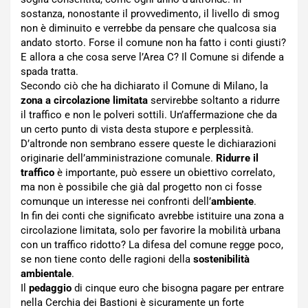
sostanza, nonostante il provvedimento, il livello di smog
non è diminuito e verrebbe da pensare che qualcosa sia
andato storto. Forse il comune non ha fatto i conti giusti?
E allora a che cosa serve l’Area C? Il Comune si difende a
spada tratta.
Secondo ciò che ha dichiarato il Comune di Milano, la
zona a circolazione limitata
servirebbe soltanto a ridurre
il traffico e non le polveri sottili. Un’affermazione che da
un certo punto di vista desta stupore e perplessità.
D’altronde non sembrano essere queste le dichiarazioni
originarie dell’amministrazione comunale.
Ridurre il
traffico
è importante, può essere un obiettivo correlato,
ma non è possibile che già dal progetto non ci fosse
comunque un interesse nei confronti dell’
ambiente
.
In fin dei conti che significato avrebbe istituire una zona a
circolazione limitata, solo per favorire la mobilità urbana
con un traffico ridotto? La difesa del comune regge poco,
se non tiene conto delle ragioni della
sostenibilità
ambientale
.
Il
pedaggio
di cinque euro che bisogna pagare per entrare
nella Cerchia dei Bastioni è sicuramente un forte