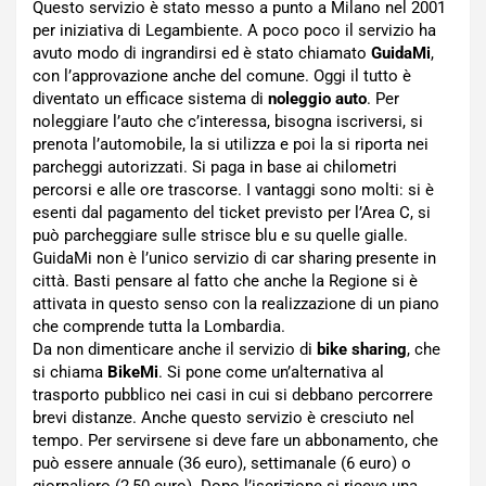
Questo servizio è stato messo a punto a Milano nel 2001
per iniziativa di Legambiente. A poco poco il servizio ha
avuto modo di ingrandirsi ed è stato chiamato
GuidaMi
,
con l’approvazione anche del comune. Oggi il tutto è
diventato un efficace sistema di
noleggio auto
. Per
noleggiare l’auto che c’interessa, bisogna iscriversi, si
prenota l’automobile, la si utilizza e poi la si riporta nei
parcheggi autorizzati. Si paga in base ai chilometri
percorsi e alle ore trascorse. I vantaggi sono molti: si è
esenti dal pagamento del ticket previsto per l’Area C, si
può parcheggiare sulle strisce blu e su quelle gialle.
GuidaMi non è l’unico servizio di car sharing presente in
città. Basti pensare al fatto che anche la Regione si è
attivata in questo senso con la realizzazione di un piano
che comprende tutta la Lombardia.
Da non dimenticare anche il servizio di
bike sharing
, che
si chiama
BikeMi
. Si pone come un’alternativa al
trasporto pubblico nei casi in cui si debbano percorrere
brevi distanze. Anche questo servizio è cresciuto nel
tempo. Per servirsene si deve fare un abbonamento, che
può essere annuale (36 euro), settimanale (6 euro) o
giornaliero (2,50 euro). Dopo l’iscrizione si riceve una