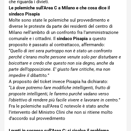
che riguarda i divieti.
Le polemiche sull’Area C a Milano e che cosa dice il
sindaco Pisapia
Molte sono state le polemiche sul provvedimento e
diverse le proteste da parte dei residenti del centro di
Milano nell’ambito di un confronto fra l’amministrazione
comunale e i cittadini. Il
sindaco Pisapia
a questo
proposito è passato al contrattacco, affermando:
“
Quello di ieri sera purtroppo non è stato un confronto
perché c’erano molte persone venute solo per disturbare e
boicottare e credo che questo non sia degno, anche da
parte dell’opposizione. E’ giusto fare critiche, ma non
impedire il dibattito.
”
A proposito del ticket invece Pisapia ha dichiarato:
“
Là dove potremo fare modifiche intelligenti, frutto di
proposte intelligenti, le faremo purché vadano verso
l’obiettivo di rendere più facile vivere e lavorare in centro.
”
Fra le polemiche sull’Area C notevole è stato anche
l’intervento del Ministro Clini che non si ritiene molto
d’accordo sul provvedimento
I punti in sospeso sull’Area C: si risolve il problema