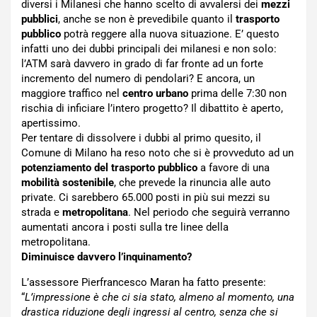
diversi i Milanesi che hanno scelto di avvalersi dei
mezzi
pubblici
, anche se non è prevedibile quanto il
trasporto
pubblico
potrà reggere alla nuova situazione. E’ questo
infatti uno dei dubbi principali dei milanesi e non solo:
l’ATM sarà davvero in grado di far fronte ad un forte
incremento del numero di pendolari? E ancora, un
maggiore traffico nel
centro urbano
prima delle 7:30 non
rischia di inficiare l’intero progetto? Il dibattito è aperto,
apertissimo.
Per tentare di dissolvere i dubbi al primo quesito, il
Comune di Milano ha reso noto che si è provveduto ad un
potenziamento del trasporto pubblico
a favore di una
mobilità sostenibile
, che prevede la rinuncia alle auto
private. Ci sarebbero 65.000 posti in più sui mezzi su
strada e
metropolitana
. Nel periodo che seguirà verranno
aumentati ancora i posti sulla tre linee della
metropolitana.
Diminuisce davvero l’inquinamento?
L’assessore Pierfrancesco Maran ha fatto presente:
“
L’impressione è che ci sia stato, almeno al momento, una
drastica riduzione degli ingressi al centro, senza che si