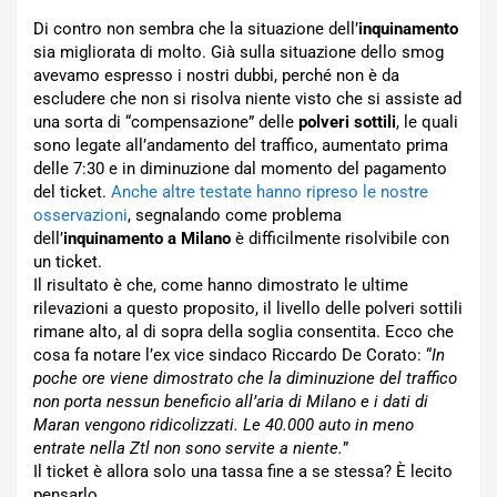
Di contro non sembra che la situazione dell’
inquinamento
sia migliorata di molto. Già sulla situazione dello smog
avevamo espresso i nostri dubbi, perché non è da
escludere che non si risolva niente visto che si assiste ad
una sorta di “compensazione” delle
polveri sottili
, le quali
sono legate all’andamento del traffico, aumentato prima
delle 7:30 e in diminuzione dal momento del pagamento
del ticket.
Anche altre testate hanno ripreso le nostre
osservazioni
, segnalando come problema
dell’
inquinamento a Milano
è difficilmente risolvibile con
un ticket.
Il risultato è che, come hanno dimostrato le ultime
rilevazioni a questo proposito, il livello delle polveri sottili
rimane alto, al di sopra della soglia consentita. Ecco che
cosa fa notare l’ex vice sindaco Riccardo De Corato: “
In
poche ore viene dimostrato che la diminuzione del traffico
non porta nessun beneficio all’aria di Milano e i dati di
Maran vengono ridicolizzati. Le 40.000 auto in meno
entrate nella Ztl non sono servite a niente.
”
Il ticket è allora solo una tassa fine a se stessa? È lecito
pensarlo.