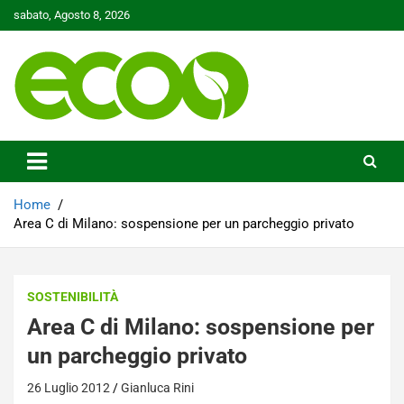
Skip
sabato, Agosto 8, 2026
to
content
Tutelare il nostro Pianeta è la nostra priorità
Ecoo.it
Home
Area C di Milano: sospensione per un parcheggio privato
SOSTENIBILITÀ
Area C di Milano: sospensione per
un parcheggio privato
26 Luglio 2012
Gianluca Rini