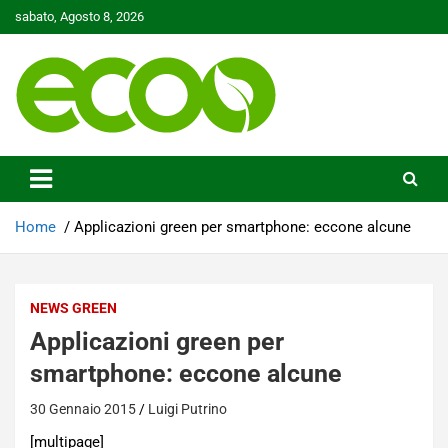
Skip
sabato, Agosto 8, 2026
to
content
Tutelare il nostro Pianeta è la nostra priorità
Ecoo.it
Home
Applicazioni green per smartphone: eccone alcune
NEWS GREEN
Applicazioni green per
smartphone: eccone alcune
30 Gennaio 2015
Luigi Putrino
[multipage]