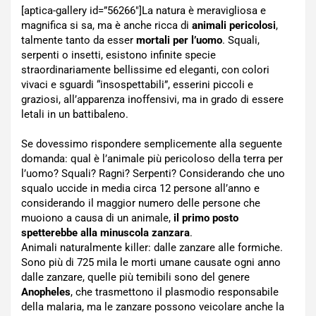
[aptica-gallery id=”56266″]La natura è meravigliosa e
magnifica si sa, ma è anche ricca di
animali pericolosi
,
talmente tanto da esser
mortali per l’uomo
. Squali,
serpenti o insetti, esistono infinite specie
straordinariamente bellissime ed eleganti, con colori
vivaci e sguardi “insospettabili”, esserini piccoli e
graziosi, all’apparenza inoffensivi, ma in grado di essere
letali in un battibaleno.
Se dovessimo rispondere semplicemente alla seguente
domanda: qual è l’animale più pericoloso della terra per
l’uomo? Squali? Ragni? Serpenti? Considerando che uno
squalo uccide in media circa 12 persone all’anno e
considerando il maggior numero delle persone che
muoiono a causa di un animale,
il primo posto
spetterebbe alla minuscola zanzara
.
Animali naturalmente killer: dalle zanzare alle formiche
.
Sono più di 725 mila le morti umane causate ogni anno
dalle zanzare, quelle più temibili sono del genere
Anopheles
, che trasmettono il plasmodio responsabile
della malaria, ma le zanzare possono veicolare anche la