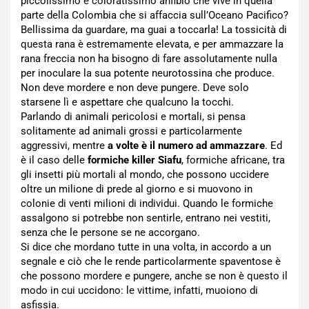
piccolissimo e coloratissimo anfibio che vive in quella
parte della Colombia che si affaccia sull’Oceano Pacifico?
Bellissima da guardare, ma guai a toccarla! La tossicità di
questa rana è estremamente elevata, e per ammazzare la
rana freccia non ha bisogno di fare assolutamente nulla
per inoculare la sua potente neurotossina che produce.
Non deve mordere e non deve pungere. Deve solo
starsene lì e aspettare che qualcuno la tocchi.
Parlando di animali pericolosi e mortali, si pensa
solitamente ad animali grossi e particolarmente
aggressivi, mentre
a volte è il numero ad ammazzare
. Ed
è il caso delle
formiche killer Siafu
, formiche africane, tra
gli insetti più mortali al mondo, che possono uccidere
oltre un milione di prede al giorno e si muovono in
colonie di venti milioni di individui. Quando le formiche
assalgono si potrebbe non sentirle, entrano nei vestiti,
senza che le persone se ne accorgano.
Si dice che mordano tutte in una volta, in accordo a un
segnale e ciò che le rende particolarmente spaventose è
che possono mordere e pungere, anche se non è questo il
modo in cui uccidono: le vittime, infatti, muoiono di
asfissia.