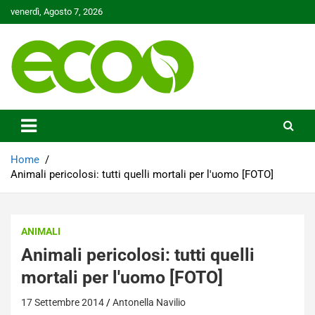
Skip
venerdì, Agosto 7, 2026
to
content
Tutelare il nostro Pianeta è la nostra priorità
Ecoo.it
Home
Animali pericolosi: tutti quelli mortali per l'uomo [FOTO]
ANIMALI
Animali pericolosi: tutti quelli
mortali per l'uomo [FOTO]
17 Settembre 2014
Antonella Navilio