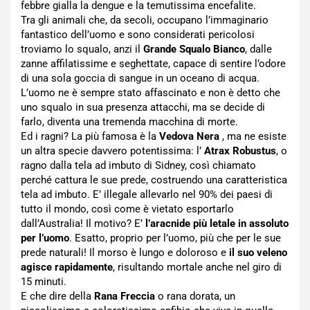
febbre gialla la dengue e la temutissima encefalite.
Tra gli animali che, da secoli, occupano l’immaginario
fantastico dell’uomo e sono considerati pericolosi
troviamo lo squalo, anzi il
Grande Squalo Bianco
, dalle
zanne affilatissime e seghettate, capace di sentire l’odore
di una sola goccia di sangue in un oceano di acqua.
L’uomo ne è sempre stato affascinato e non è detto che
uno squalo in sua presenza attacchi, ma se decide di
farlo, diventa una tremenda macchina di morte.
Ed i ragni? La più famosa è la
Vedova Nera
, ma ne esiste
un altra specie davvero potentissima: l’
Atrax Robustus
, o
ragno dalla tela ad imbuto di Sidney, così chiamato
perché cattura le sue prede, costruendo una caratteristica
tela ad imbuto. E’ illegale allevarlo nel 90% dei paesi di
tutto il mondo, così come è vietato esportarlo
dall’Australia! Il motivo? E’
l’aracnide più letale in assoluto
per l’uomo
. Esatto, proprio per l’uomo, più che per le sue
prede naturali! Il morso è lungo e doloroso e
il suo veleno
agisce rapidamente
, risultando mortale anche nel giro di
15 minuti.
E che dire della
Rana Freccia
o rana dorata, un