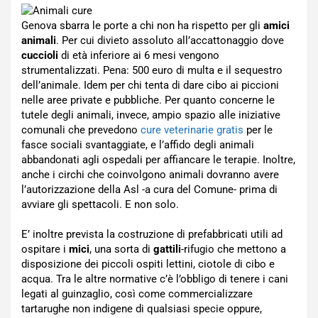
Genova sbarra le porte a chi non ha rispetto per gli
amici
animali
. Per cui divieto assoluto all’accattonaggio dove
cuccioli
di età inferiore ai 6 mesi vengono
strumentalizzati. Pena: 500 euro di multa e il sequestro
dell’animale. Idem per chi tenta di dare cibo ai piccioni
nelle aree private e pubbliche. Per quanto concerne le
tutele degli animali, invece, ampio spazio alle iniziative
comunali che prevedono
cure veterinarie gratis
per le
fasce sociali svantaggiate, e l’affido degli animali
abbandonati agli ospedali per affiancare le terapie. Inoltre,
anche i circhi che coinvolgono animali dovranno avere
l’autorizzazione della Asl -a cura del Comune- prima di
avviare gli spettacoli. E non solo.
E’ inoltre prevista la costruzione di prefabbricati utili ad
ospitare i
mici
, una sorta di
gattili
-rifugio che mettono a
disposizione dei piccoli ospiti lettini, ciotole di cibo e
acqua. Tra le altre normative c’è l’obbligo di tenere i cani
legati al guinzaglio, così come commercializzare
tartarughe non indigene di qualsiasi specie oppure,