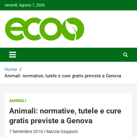
Skip
venerdì, Agosto 7, 2026
to
content
Tutelare il nostro Pianeta è la nostra priorità
Ecoo.it
Home
Animali: normative, tutele e cure gratis previste a Genova
ANIMALI
Animali: normative, tutele e cure
gratis previste a Genova
7 Settembre 2010
Marzia Giupponi