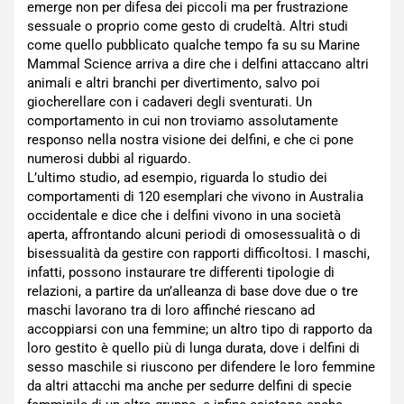
emerge non per difesa dei piccoli ma per frustrazione
sessuale o proprio come gesto di crudeltà. Altri studi
come quello pubblicato qualche tempo fa su su Marine
Mammal Science arriva a dire che i delfini attaccano altri
animali e altri branchi per divertimento, salvo poi
giocherellare con i cadaveri degli sventurati. Un
comportamento in cui non troviamo assolutamente
responso nella nostra visione dei delfini, e che ci pone
numerosi dubbi al riguardo.
L’ultimo studio, ad esempio, riguarda lo studio dei
comportamenti di 120 esemplari che vivono in Australia
occidentale e dice che i delfini vivono in una società
aperta, affrontando alcuni periodi di omosessualità o di
bisessualità da gestire con rapporti difficoltosi. I maschi,
infatti, possono instaurare tre differenti tipologie di
relazioni, a partire da un’alleanza di base dove due o tre
maschi lavorano tra di loro affinché riescano ad
accoppiarsi con una femmine; un altro tipo di rapporto da
loro gestito è quello più di lunga durata, dove i delfini di
sesso maschile si riuscono per difendere le loro femmine
da altri attacchi ma anche per sedurre delfini di specie