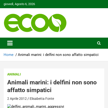
Skip
giovedì, Agosto 6, 2026
to
content
Tutelare il nostro Pianeta è la nostra priorità
Ecoo.it
Home
Animali marini: i delfini non sono affatto simpatici
ANIMALI
Animali marini: i delfini non sono
affatto simpatici
2 Aprile 2012
Elisabetta Fonte