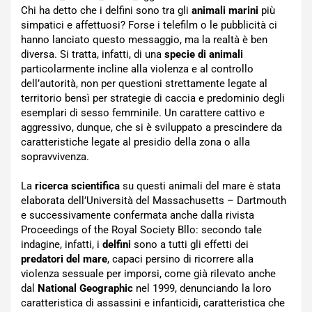
Chi ha detto che i delfini sono tra gli
animali marini
più
simpatici e affettuosi? Forse i telefilm o le pubblicità ci
hanno lanciato questo messaggio, ma la realtà è ben
diversa. Si tratta, infatti, di una
specie di animali
particolarmente incline alla violenza e al controllo
dell’autorità, non per questioni strettamente legate al
territorio bensì per strategie di caccia e predominio degli
esemplari di sesso femminile. Un carattere cattivo e
aggressivo, dunque, che si è sviluppato a prescindere da
caratteristiche legate al presidio della zona o alla
sopravvivenza.
La
ricerca scientifica
su questi animali del mare è stata
elaborata dell’Università del Massachusetts – Dartmouth
e successivamente confermata anche dalla rivista
Proceedings of the Royal Society Bllo: secondo tale
indagine, infatti, i
delfini
sono a tutti gli effetti dei
predatori del mare
, capaci persino di ricorrere alla
violenza sessuale per imporsi, come già rilevato anche
dal
National Geographic
nel 1999, denunciando la loro
caratteristica di assassini e infanticidi, caratteristica che