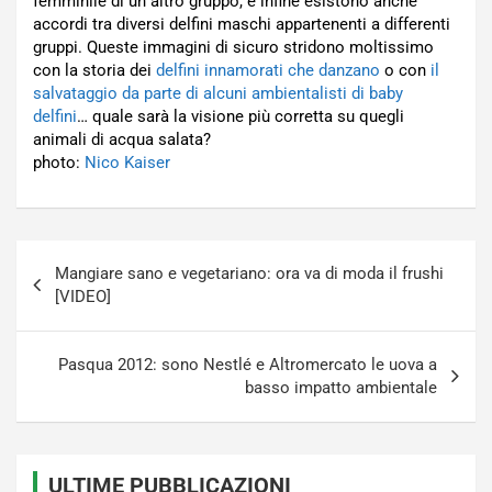
femminile di un altro gruppo, e infine esistono anche
accordi tra diversi delfini maschi appartenenti a differenti
gruppi. Queste immagini di sicuro stridono moltissimo
con la storia dei
delfini innamorati che danzano
o con
il
salvataggio da parte di alcuni ambientalisti di baby
delfini
… quale sarà la visione più corretta su quegli
animali di acqua salata?
photo:
Nico Kaiser
Navigazione
Mangiare sano e vegetariano: ora va di moda il frushi
articoli
[VIDEO]
Pasqua 2012: sono Nestlé e Altromercato le uova a
basso impatto ambientale
ULTIME PUBBLICAZIONI