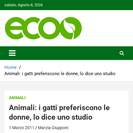
Skip
sabato, Agosto 8, 2026
to
content
Tutelare il nostro Pianeta è la nostra priorità
Ecoo.it
Home
Animali: i gatti preferiscono le donne, lo dice uno studio
ANIMALI
Animali: i gatti preferiscono le
donne, lo dice uno studio
1 Marzo 2011
Marzia Giupponi