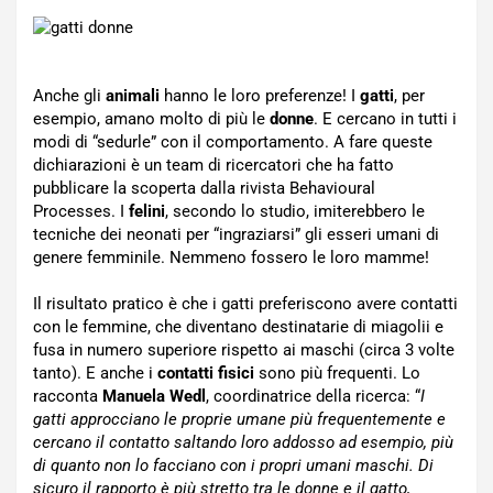
Anche gli
animali
hanno le loro preferenze! I
gatti
, per
esempio, amano molto di più le
donne
. E cercano in tutti i
modi di “sedurle” con il comportamento. A fare queste
dichiarazioni è un team di ricercatori che ha fatto
pubblicare la scoperta dalla rivista Behavioural
Processes. I
felini
, secondo lo studio, imiterebbero le
tecniche dei neonati per “ingraziarsi” gli esseri umani di
genere femminile. Nemmeno fossero le loro mamme!
Il risultato pratico è che i gatti preferiscono avere contatti
con le femmine, che diventano destinatarie di miagolii e
fusa in numero superiore rispetto ai maschi (circa 3 volte
tanto). E anche i
contatti fisici
sono più frequenti. Lo
racconta
Manuela Wedl
, coordinatrice della ricerca: “
I
gatti approcciano le proprie umane più frequentemente e
cercano il contatto saltando loro addosso ad esempio, più
di quanto non lo facciano con i propri umani maschi. Di
sicuro il rapporto è più stretto tra le donne e il gatto,