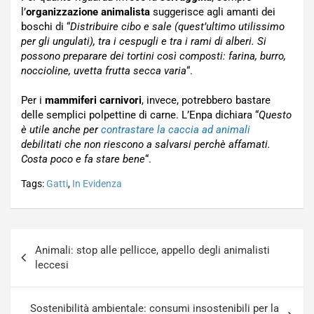
l’
organizzazione animalista
suggerisce agli amanti dei
boschi di “
Distribuire cibo e sale (quest’ultimo utilissimo
per gli ungulati), tra i cespugli e tra i rami di alberi. Si
possono preparare dei tortini così composti: farina, burro,
noccioline, uvetta frutta secca varia
“.
Per i
mammiferi carnivori
, invece, potrebbero bastare
delle semplici polpettine di carne. L’Enpa dichiara “
Questo
è utile anche per
contrastare la caccia ad animali
debilitati che non riescono a salvarsi perchè affamati.
Costa poco e fa stare bene
“.
Tags:
Gatti
,
In Evidenza
Navigazione
Animali: stop alle pellicce, appello degli animalisti
articoli
leccesi
Sostenibilità ambientale: consumi insostenibili per la