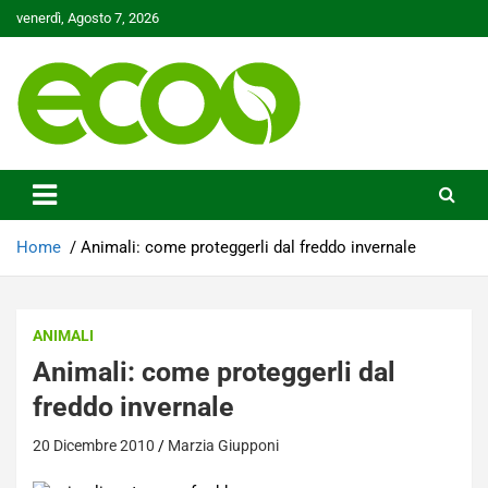
Skip
venerdì, Agosto 7, 2026
to
content
Tutelare il nostro Pianeta è la nostra priorità
Ecoo.it
Home
Animali: come proteggerli dal freddo invernale
ANIMALI
Animali: come proteggerli dal
freddo invernale
20 Dicembre 2010
Marzia Giupponi