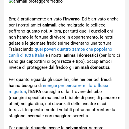
Brrr, è praticamente arrivato l’
inverno
! Ed è arrivato anche
per i nostri amici
animali
, che malgrado le pellicce
soffrono quanto noi. Allora, per tutti quei i
cuccioli
chi
non hanno la fortuna di vivere in appartamento, le notti
gelate e le giornate freddissime diventano una tortura.
Tralasciando
quei poveri quattro zampe che popolano i
canili di tutta Italia
e i nostri
animali domestici
(per loro ci
sono già cappottini di ogni razza e tipo), occupiamoci
invece di proteggere dal freddo gli
animali domestici
.
Per quanto riguarda gli uccellini, che nei periodi freddi
hanno bisogno di
energie per percorrere i loro flussi
migratori
, l’
ENPA
consiglia di far trovare del cibo
(mangimi specifici ma anche briciole di pane, di pandoro e
affini) nel giardino, sui davanzali delle finestre e sui
terrazzi. In questo modo i volatili potranno affrontare la
stagione invernale con maggiore serenità.
Per quanto riguarda invece la
selvaggina
, sempre