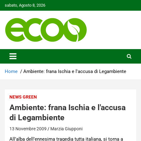
Skip
sabato, Agosto 8, 2026
to
content
Tutelare il nostro Pianeta è la nostra priorità
Ecoo.it
Home
Ambiente: frana Ischia e l'accusa di Legambiente
NEWS GREEN
Ambiente: frana Ischia e l'accusa
di Legambiente
13 Novembre 2009
Marzia Giupponi
All’alba dell’ennesima tragedia tutta italiana, si torna a