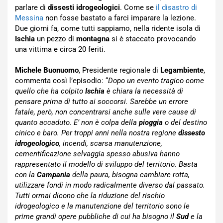
parlare di
dissesti idrogeologici
. Come se
il disastro di
Messina
non fosse bastato a farci imparare la lezione.
Due giorni fa, come tutti sappiamo, nella ridente isola di
Ischia
un pezzo di
montagna
si è staccato provocando
una vittima e circa 20 feriti.
Michele Buonuomo
, Presidente regionale di
Legambiente
,
commenta così l’episodio: “
Dopo un evento tragico come
quello che ha colpito
Ischia
è chiara la necessità di
pensare prima di tutto ai soccorsi. Sarebbe un errore
fatale, però, non concentrarsi anche sulle vere cause di
quanto accaduto. E’ non è colpa della
pioggia
o del destino
cinico e baro. Per troppi anni nella nostra regione
dissesto
idrogeologico
, incendi, scarsa manutenzione,
cementificazione selvaggia spesso abusiva hanno
rappresentato il modello di sviluppo del territorio. Basta
con la
Campania
della paura, bisogna cambiare rotta,
utilizzare fondi in modo radicalmente diverso dal passato.
Tutti ormai dicono che la riduzione del rischio
idrogeologico e la manutenzione del territorio sono le
prime grandi opere pubbliche di cui ha bisogno il
Sud
e la