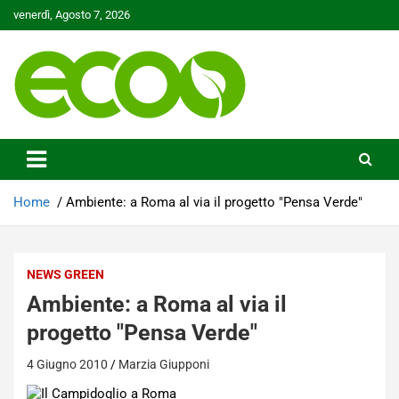
Skip
venerdì, Agosto 7, 2026
to
content
Tutelare il nostro Pianeta è la nostra priorità
Ecoo.it
Home
Ambiente: a Roma al via il progetto "Pensa Verde"
NEWS GREEN
Ambiente: a Roma al via il
progetto "Pensa Verde"
4 Giugno 2010
Marzia Giupponi