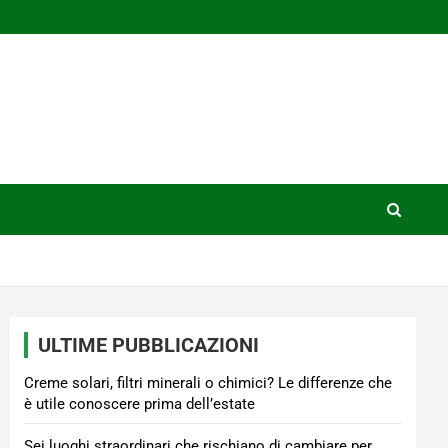
ULTIME PUBBLICAZIONI
Creme solari, filtri minerali o chimici? Le differenze che
è utile conoscere prima dell’estate
Sei luoghi straordinari che rischiano di cambiare per