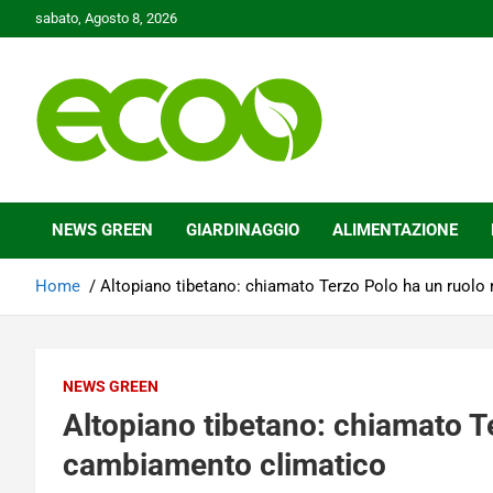
Skip
sabato, Agosto 8, 2026
to
content
Tutelare il nostro Pianeta è la nostra priorità
Ecoo.it
NEWS GREEN
GIARDINAGGIO
ALIMENTAZIONE
Home
Altopiano tibetano: chiamato Terzo Polo ha un ruolo
NEWS GREEN
Altopiano tibetano: chiamato T
cambiamento climatico