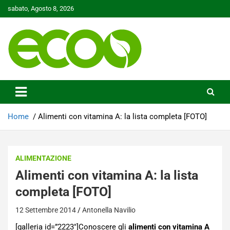
Skip
sabato, Agosto 8, 2026
to
content
Tutelare il nostro Pianeta è la nostra priorità
Ecoo.it
Home
Alimenti con vitamina A: la lista completa [FOTO]
ALIMENTAZIONE
Alimenti con vitamina A: la lista
completa [FOTO]
12 Settembre 2014
Antonella Navilio
[galleria id=”2223″]Conoscere gli
alimenti con vitamina A