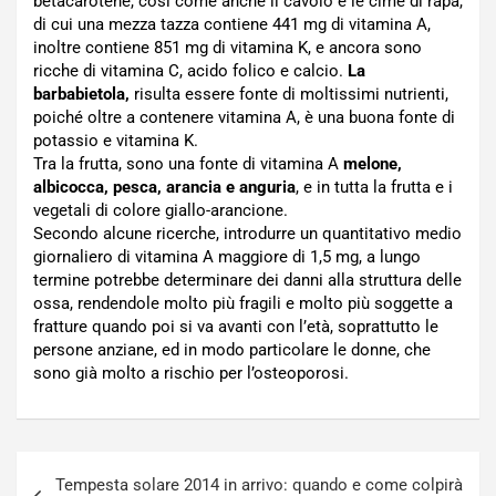
betacarotene, così come anche il cavolo e le cime di rapa,
di cui una mezza tazza contiene 441 mg di vitamina A,
inoltre contiene 851 mg di vitamina K, e ancora sono
ricche di vitamina C, acido folico e calcio.
La
barbabietola,
risulta essere fonte di moltissimi nutrienti,
poiché oltre a contenere vitamina A, è una buona fonte di
potassio e vitamina K.
Tra la frutta, sono una fonte di vitamina A
melone,
albicocca, pesca, arancia e anguria
, e in tutta la frutta e i
vegetali di colore giallo-arancione.
Secondo alcune ricerche, introdurre un quantitativo medio
giornaliero di vitamina A maggiore di 1,5 mg, a lungo
termine potrebbe determinare dei danni alla struttura delle
ossa, rendendole molto più fragili e molto più soggette a
fratture quando poi si va avanti con l’età, soprattutto le
persone anziane, ed in modo particolare le donne, che
sono già molto a rischio per l’osteoporosi.
Navigazione
Tempesta solare 2014 in arrivo: quando e come colpirà