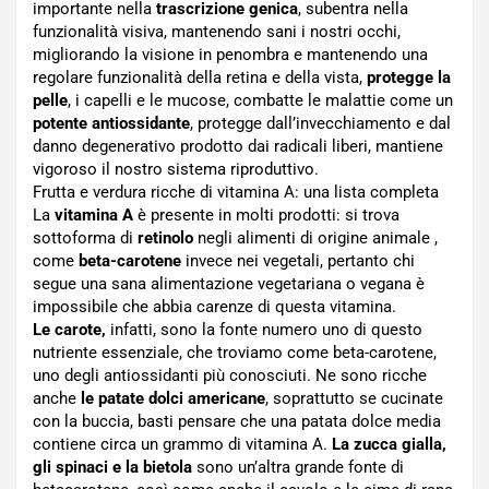
importante nella
trascrizione genica
, subentra nella
funzionalità visiva, mantenendo sani i nostri occhi,
migliorando la visione in penombra e mantenendo una
regolare funzionalità della retina e della vista,
protegge la
pelle
, i capelli e le mucose, combatte le malattie come un
potente antiossidante
, protegge dall’invecchiamento e dal
danno degenerativo prodotto dai radicali liberi, mantiene
vigoroso il nostro sistema riproduttivo.
Frutta e verdura ricche di vitamina A: una lista completa
La
vitamina A
è presente in molti prodotti: si trova
sottoforma di
retinolo
negli alimenti di origine animale ,
come
beta-carotene
invece nei vegetali, pertanto chi
segue una sana alimentazione vegetariana o vegana è
impossibile che abbia carenze di questa vitamina.
Le carote,
infatti, sono la fonte numero uno di questo
nutriente essenziale, che troviamo come beta-carotene,
uno degli antiossidanti più conosciuti. Ne sono ricche
anche
le patate dolci americane
, soprattutto se cucinate
con la buccia, basti pensare che una patata dolce media
contiene circa un grammo di vitamina A.
La zucca gialla,
gli spinaci e la bietola
sono un’altra grande fonte di