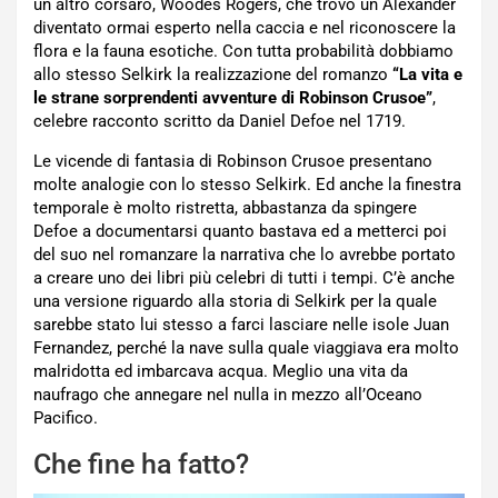
un altro corsaro, Woodes Rogers, che trovò un Alexander
diventato ormai esperto nella caccia e nel riconoscere la
flora e la fauna esotiche. Con tutta probabilità dobbiamo
allo stesso Selkirk la realizzazione del romanzo
“La vita e
le strane sorprendenti avventure di Robinson Crusoe”
,
celebre racconto scritto da Daniel Defoe nel 1719.
Le vicende di fantasia di Robinson Crusoe presentano
molte analogie con lo stesso Selkirk. Ed anche la finestra
temporale è molto ristretta, abbastanza da spingere
Defoe a documentarsi quanto bastava ed a metterci poi
del suo nel romanzare la narrativa che lo avrebbe portato
a creare uno dei libri più celebri di tutti i tempi. C’è anche
una versione riguardo alla storia di Selkirk per la quale
sarebbe stato lui stesso a farci lasciare nelle isole Juan
Fernandez, perché la nave sulla quale viaggiava era molto
malridotta ed imbarcava acqua. Meglio una vita da
naufrago che annegare nel nulla in mezzo all’Oceano
Pacifico.
Che fine ha fatto?