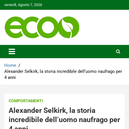
Skip
venerdì, Agosto 7, 2026
to
content
Tutelare il nostro Pianeta è la nostra priorità
Ecoo.it
Home
Alexander Selkirk, la storia incredibile dell’uomo naufrago per
4 anni
COMPORTAMENTI
Alexander Selkirk, la storia
incredibile dell’uomo naufrago per
4 anni