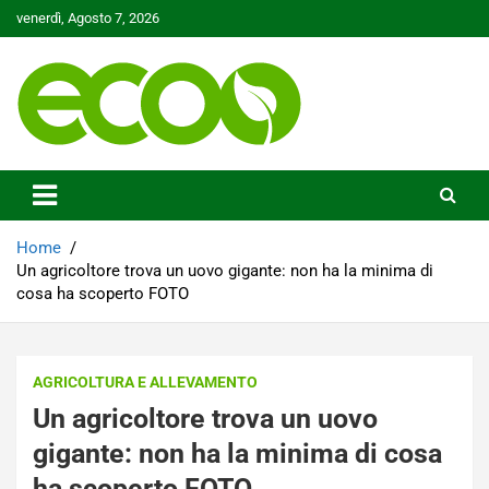
Skip
venerdì, Agosto 7, 2026
to
content
Tutelare il nostro Pianeta è la nostra priorità
Ecoo.it
Home
Un agricoltore trova un uovo gigante: non ha la minima di
cosa ha scoperto FOTO
AGRICOLTURA E ALLEVAMENTO
Un agricoltore trova un uovo
gigante: non ha la minima di cosa
ha scoperto FOTO