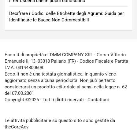
il retroscena che in pochi conoscono
Decifrare i Codici delle Etichette degli Agrumi: Guida per
Identificare le Bucce Non Commestibili
Ecoo.it di proprietà di DMM COMPANY SRL - Corso Vittorio
Emanuele II, 13, 03018 Paliano (FR) - Codice Fiscale e Partita
I.V.A. 03144800608
Ecoo.it non è una testata giornalistica, in quanto viene
aggiornato senza alcuna periodicità. Non può pertanto
considerarsi un prodotto editoriale ai sensi della legge n. 62
del 07.03.2001
Copyright ©2026 - Tutti i diritti riservati -
Contattaci
Le attività pubblicitarie su questo sito sono gestite da
theCoreAdv