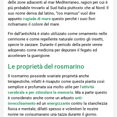
delle zone adiacenti al mar Mediterraneo, ragion per cui è
più probabile trovarlo al Sud Italia piuttosto che al Nord. Il
suo nome deriva dal latino, “ros marinus” vuol dire
appunto
rugiada di mare
questo perché i suoi fiori
richiamano il colore del mare.
Fin dall’antichità è stato utilizzato come ornamento nelle
cerimonie e come repellente naturale contro gli insetti,
specie le zanzare. Durante il periodo della peste venne
adoperato come medicina per depurare il fegato ed
accelerare la guarigione.
Le proprietà del rosmarino
Il rosmarino possiede svariate proprietà anche
terapeutiche, infatti è risaputo come questa pianta così
semplice e profumata sia molto utile per
l’attività
cerebrale e per stimolare la memoria
. Ma a parte questo
è considerato anche come un arbusto
anti-
invecchiamento
ed un
energizzante
contro la stanchezza
fisica e mentale, difatti spesso e volentieri le nostre
nonne ne consumavano una tazza durante il giorno.