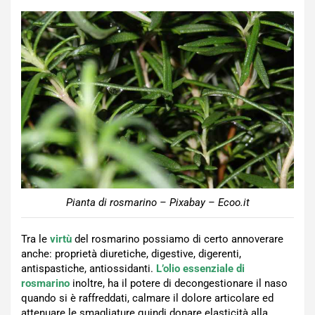
Pianta di rosmarino – Pixabay – Ecoo.it
Tra le
virtù
del rosmarino possiamo di certo annoverare
anche: proprietà diuretiche, digestive, digerenti,
antispastiche, antiossidanti.
L’olio essenziale di
rosmarino
inoltre, ha il potere di decongestionare il naso
quando si è raffreddati, calmare il dolore articolare ed
attenuare le smagliature quindi donare elasticità alla