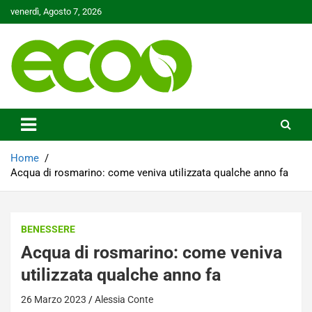
Skip
venerdì, Agosto 7, 2026
to
content
Tutelare il nostro Pianeta è la nostra priorità
Ecoo.it
Home
Acqua di rosmarino: come veniva utilizzata qualche anno fa
BENESSERE
Acqua di rosmarino: come veniva
utilizzata qualche anno fa
26 Marzo 2023
Alessia Conte